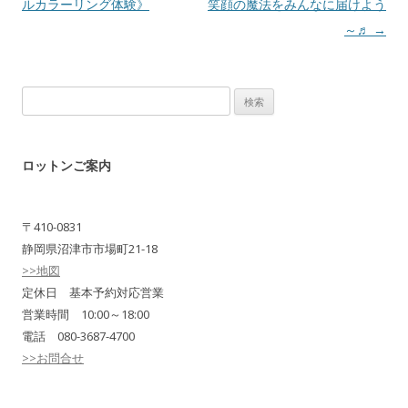
ルカラーリング体験》
笑顔の魔法をみんなに届けよう
～♬
→
検
索:
ロットンご案内
〒410-0831
静岡県沼津市市場町21-18
>>地図
定休日 基本予約対応営業
営業時間 10:00～18:00
電話 080-3687-4700
>>お問合せ