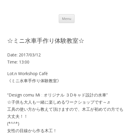
Lot.n – ロットン 沼津の魅力発信拠点
Skip to content
Menu
☆ミニ水車手作り体験教室☆
Date:
2017/03/12
Time:
13:00
Lot.n Workshop Café
《ミニ水車手作り体験教室》
“Design comu Mi ː オリジナル ３Dキャド設計の水車”
☆子供も大人も一緒に楽しめるワークショップです～♬
工具の使い方から教えて頂けますので、木工が初めての方でも
大丈夫！！
(*^^*)
女性の目線から作る木工！