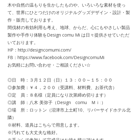
木や自然の温もりを生かしたものや、いろいろな素材を使っ
て、世界にひとつだけのオリジナルグッズデザイン・設計・製
作・販売しております。
間伐材の有効利用も考え、地球、からだ、心にもやさしい製品
製作や手作り体験をDesign comu Mi は日々提供させていただ
いております。
HP：http://designcomumi.com/
FB：https://www.facebook.com/DesigncomuMi
お気軽にお問い合わせ・ご相談ください☆
◎日 時：３月１２日（日）１３：００～１５：００
◎参加費：￥４，２００（受講料、材料費、お茶代含）
◎定 員：８名様（定員になり次第締め切ります）
◎講 師：八木 美弥子（Design comu Ｍｉː）
◎場 所：ロットン（沼津市上土町10、リバーサイドホテル北
隣）
※材料、道具はこちらで用意します。
※汚れても大丈夫な格好。
※手ぶらで参加して完成品はお持ち帰り頂けます。