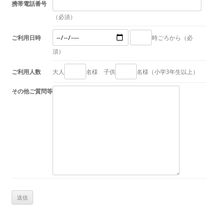
携帯電話番号
（必須）
ご利用日時
時ごろから（必
須）
ご利用人数
大人
名様 子供
名様（小学3年生以上）
その他ご質問等