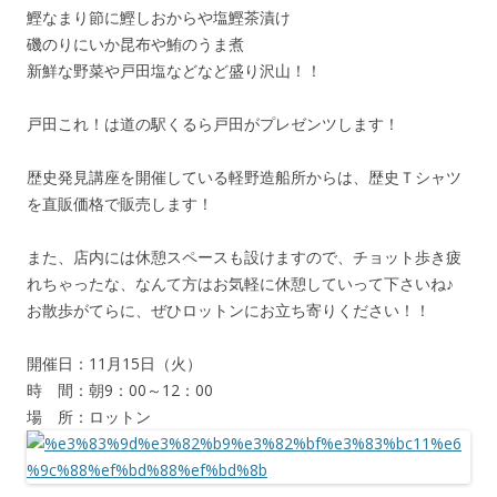
鰹なまり節に鰹しおからや塩鰹茶漬け
磯のりにいか昆布や鮪のうま煮
新鮮な野菜や戸田塩などなど盛り沢山！！
戸田これ！は道の駅くるら戸田がプレゼンツします！
歴史発見講座を開催している軽野造船所からは、歴史Ｔシャツ
を直販価格で販売します！
また、店内には休憩スペースも設けますので、チョット歩き疲
れちゃったな、なんて方はお気軽に休憩していって下さいね♪
お散歩がてらに、ぜひロットンにお立ち寄りください！！
開催日：11月15日（火）
時 間：朝9：00～12：00
場 所：ロットン