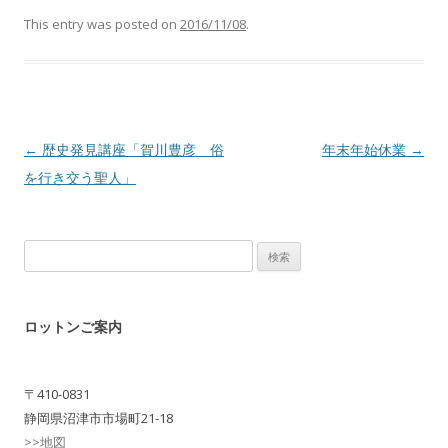
This entry was posted on
2016/11/08
.
Post navigation
←
歴史発見講座「賀川豊彦 俗
年末年始休業
→
を行き交う聖人」
検
索:
ロットンご案内
〒410-0831
静岡県沼津市市場町21-18
>>地図