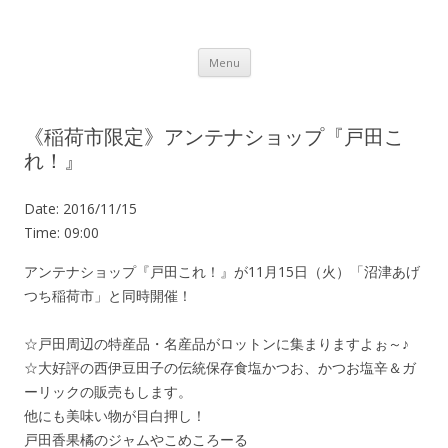
Lot.n – ロットン 沼津の魅力発信拠点
Skip to content
Menu
《稲荷市限定》アンテナショップ『戸田こ
れ！』
Date:
2016/11/15
Time:
09:00
アンテナショップ『戸田これ！』が11月15日（火）「沼津あげ
つち稲荷市」と同時開催！
☆戸田周辺の特産品・名産品がロットンに集まりますよぉ～♪
☆大好評の西伊豆田子の伝統保存食塩かつお、かつお塩辛＆ガ
ーリックの販売もします。
他にも美味い物が目白押し！
戸田香果橘のジャムやこめころーる