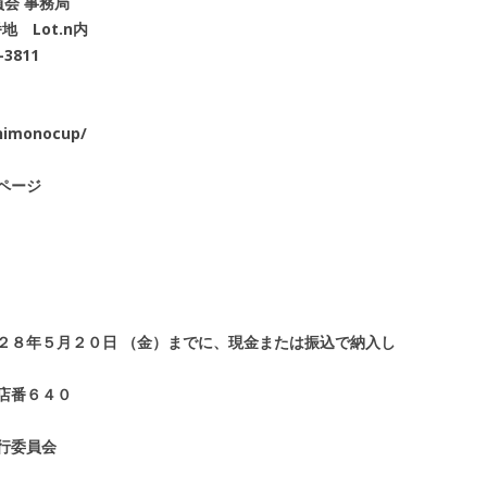
会 事務局
地 Lot.n内
-3811
himonocup/
ページ
２８年５月２０日 （金）までに、現金または振込で納入し
店番６４０
行委員会