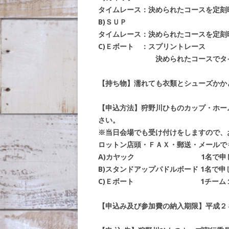
タイムレース：決められたコースを定刻
B)ＳＵＰ
タイムレース：決められたコースを定刻
C)Ｅボート ：スプリントレース
決められたコースでタイムの
【持ち物】濡れても衣類とシューズかか
【申込方法】狩野川ひものカップ・ホー
さい。
※当日会場でも受け付けをしますので、
ロットン店頭・ＦＡＸ・郵送・メールで
A)カヤック 1名で申し
B)スタンドアップパドルボード 1名で申
C)Ｅボート 1チーム１０
【申込み及び参加費の納入期限】平成２