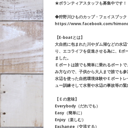
★ボランティアスタッフも募集中です！
◆狩野川ひものカップ・フェイスブック
https://www.facebook.com/himon
【E-boatとは】
大自然に包まれた川やダム湖などの水辺
り、エコライフを促進させる為に、Eボ
ました。
Ｅボートは誰でも簡単に乗れるボートで
み方なので、子供から大人まで誰でも参
水辺を使った自然環境体験やＥボートレ
ュー訓練そして水害や水辺の事故等の緊
【Ｅの意味】
Everybody（だれでも）
Easy（簡単に）
Enjoy（楽しむ）
Exchange（交流する）