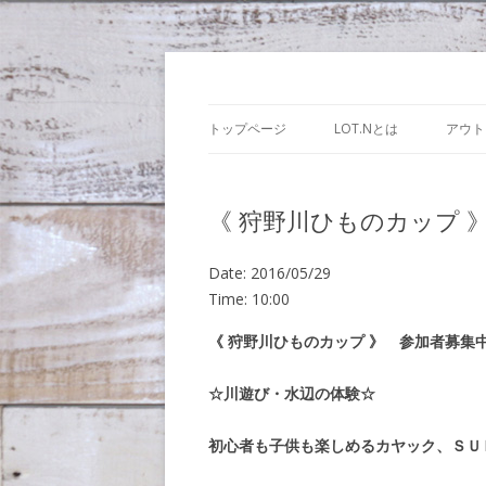
Lot.n – ロットン
トップページ
LOT.Nとは
アウト
《 狩野川ひものカップ 
Date:
2016/05/29
Time:
10:00
《 狩野川ひものカップ 》 参加者募集
☆川遊び・水辺の体験☆
初心者も子供も楽しめるカヤック、ＳＵ