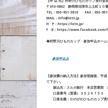
【申 込 先】狩野川ひものカップ実行委員
〒410-0802 静岡県沼津市上土町１０番
TEL：055-951-3810 FAX：055-951
MAIL：info@lotn.jp
H P：https://lotn.jp/
F B：https://www.facebook.com/
◆狩野川ひものカップ・参加申込ホーム
参加申込み
【参加費の納入方法】参加登録後、平成
て下さい。
振込先：スルガ銀行 本店営業部 
口座番号（普通）３５２６７５３
口座名義：かのがわひものカップ実