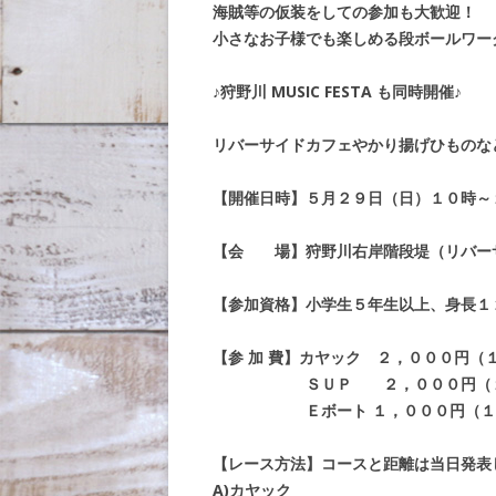
海賊等の仮装をしての参加も大歓迎！
小さなお子様でも楽しめる段ボールワー
♪狩野川 MUSIC FESTA も同時開催♪
リバーサイドカフェやかり揚げひものな
【開催日時】５月２９日（日）１０時～
【会 場】狩野川右岸階段堤（リバー
【参加資格】小学生５年生以上、身長１
【参 加 費】カヤック ２，０００円（
ＳＵＰ ２，０００円（１
Ｅボート １，０００円（１
【レース方法】コースと距離は当日発表
A)カヤック