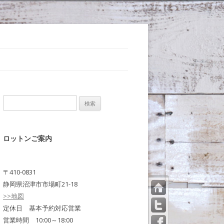
検
索:
ロットンご案内
〒410-0831
静岡県沼津市市場町21-18
>>地図
トッ
プペ
定休日 基本予約対応営業
ージ
営業時間 10:00～18:00