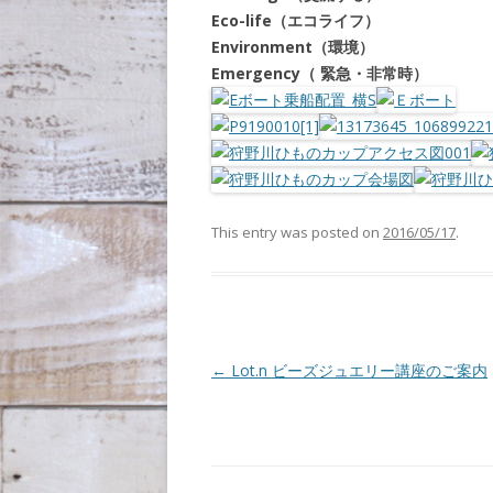
Eco-life（エコライフ）
Environment（環境）
Emergency（ 緊急・非常時）
This entry was posted on
2016/05/17
.
Post navigation
←
Lot.n ビーズジュエリー講座のご案内