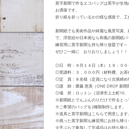
英字新聞で作るエコバッグは英字が生地
お洒落です。
折り紙を折っているかの様な感覚で、工
新聞紙でも美術作品や綺麗な風景写真、
で、浮世絵や日本画なら和風の新聞紙バ
練習用に英字新聞も持ち帰り放題です～
ぜひご一緒に おりおりしましょう！！
◎日 時：９月１４日（木）１９：００
◎受講料：３，０００円（材料費、お茶
◎定 員：８名様（定員になり次第締め
◎講 師：齋藤 恵美（ONE DROP 新聞
◎場 所：ロットン（沼津市上土町10
※新聞紙とでんぷんのりだけで作るとっ
※ご希望のバッグを2種類制作します。
※道具と英字新聞はこちらで用意します
※残った英字新聞も練習用にお持ち帰り
※手ぶらで参加して完成品はお持ち帰り