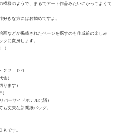
の模様のようで、まるでアート作品みたいにかっこよくて
作好きな方にはお勧めですよ。
絵画などが掲載されたページを探すのも作成前の楽しみ
ックに変身します。
！！
～２２：００
代含）
切ります）
部）
、リバーサイドホテル北隣）
ても丈夫な新聞紙バッグ。
。
ＯＫです。
。