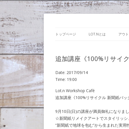
Lot.n – ロットン
トップページ
LOT.Nとは
アウト
追加講座《100%リサイ
Date:
2017/09/14
Time:
19:00
Lot.n Workshop Café
追加講座《100%リサイクル 新聞紙バ
9月10日(日)の講座が満員御礼になり
☆新聞紙リメイクアートでスタイリッシ
“新聞紙で地球を包む”から生まれた実