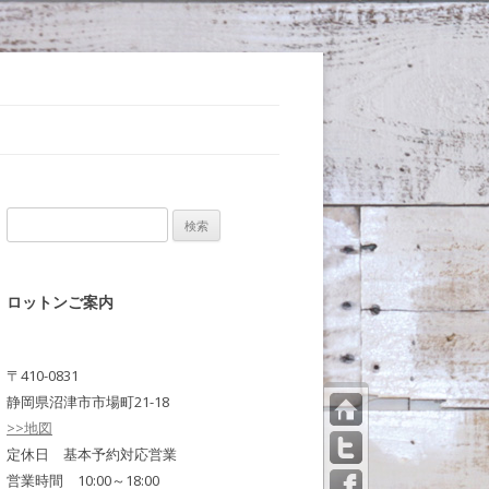
検
索:
ロットンご案内
〒410-0831
静岡県沼津市市場町21-18
>>地図
トッ
プペ
定休日 基本予約対応営業
ージ
営業時間 10:00～18:00