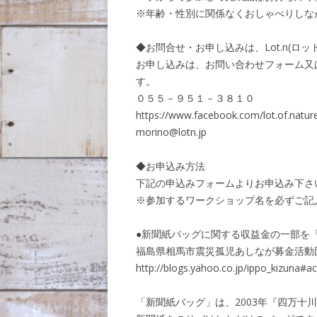
※年齢・性別に関係なくおしゃべりしな
◆お問合せ・お申し込みは、Lot.n(ロ
お申し込みは、お問い合わせフォーム又
す。
０５５－９５１－３８１０
https://www.facebook.com/lot.of.natur
morino@lotn.jp
◆お申込み方法
下記の申込みフォームよりお申込み下さ
※参加するワークショップ名を必ずご記
●新聞紙バッグに関する収益金の一部を「
福島県相馬市震災孤児あしなが募金活動
http://blogs.yahoo.co.jp/ippo_kizuna#a
「新聞紙バッグ」は、2003年『四万十