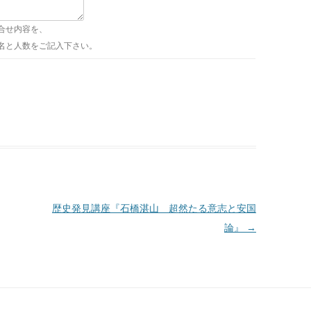
合せ内容を、
名と人数をご記入下さい。
歴史発見講座『石橋湛山 超然たる意志と安国
論』
→