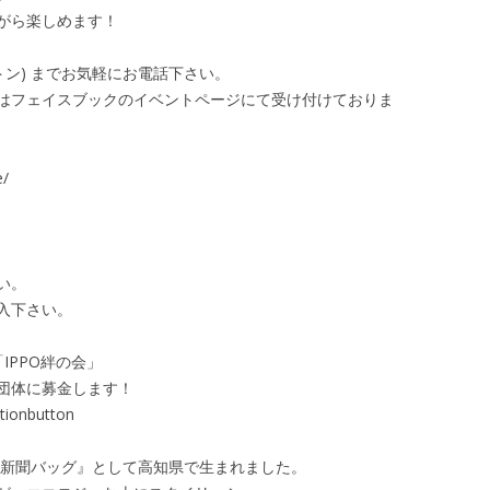
がら楽しめます！
ットン) までお気軽にお電話下さい。
はフェイスブックのイベントページにて受け付けておりま
e/
い。
入下さい。
IPPO絆の会」
団体に募金します！
ctionbutton
川新聞バッグ』として高知県で生まれました。