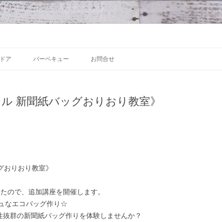
 沼津の魅力発信拠点
Skip to content
ドア
バーベキュー
お問合せ
クル 新聞紙バッグおりおり教室》
ッグおりおり教室》
ましたので、追加講座を開催します。
ュなエコバッグ作り☆
用性抜群の新聞紙バッグ作りを体験しませんか？