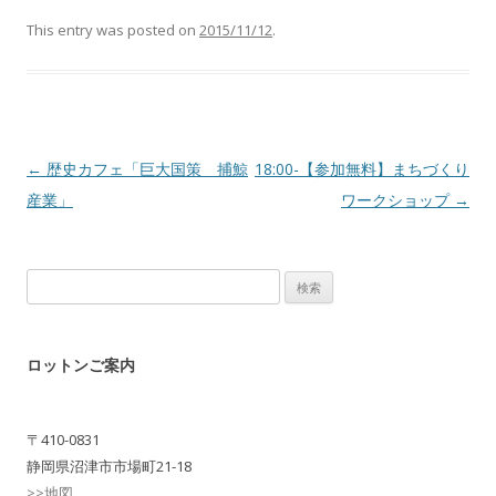
This entry was posted on
2015/11/12
.
Post navigation
←
歴史カフェ「巨大国策 捕鯨
18:00-【参加無料】まちづくり
産業」
ワークショップ
→
検
索:
ロットンご案内
〒410-0831
静岡県沼津市市場町21-18
>>地図