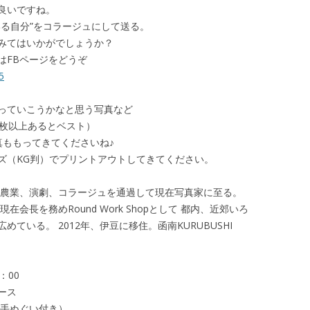
良いですね。
る自分”
をコラージュにして送る。
みてはいかがでしょうか？
はFBページをどうぞ
5
っていこうかなと思う写真
など
0枚以上あるとベスト）
真ももってきてくださいね
♪
ズ（KG判）
でプリントアウトしてきてください。
。農業、演劇、コラージュを通過して現在写真家に至る。
会長を務めRound Work Shopとして 都内、近郊いろ
ている。 2012年、伊豆に移住。函南KURUBUSHI
：00
ース
ル手ぬぐい付き）