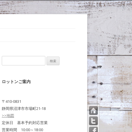
検
索:
ロットンご案内
〒410-0831
静岡県沼津市市場町21-18
>>地図
トッ
プペ
定休日 基本予約対応営業
ージ
営業時間 10:00～18:00