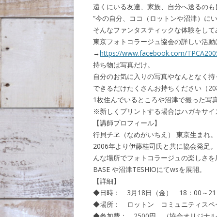
遠くにいる友達、家族、
自分へ送るのも
“今の自分、ココ（ロットンや沼津）にい
そんなファンタスティックな体験をして
東京フォトコラージュ協会の詳しい活動
→
htt
ps://www.facebook.com/TPCA200
持ち物は写真だけ。
自分のお気に入りの写真やなんとなく持
できるだけたくさんお持ちください（2
1枚住んでいるところや沼津で撮った写
※新しくプリントする場合はハガキサイ
【講師プロフィール】
行貝チヱ（なめがいちえ） 東京生まれ
2006年より伊藤桂司氏と共に協会発足。現在
んな場所でフォトコラージュの楽しさを広め
BASE や沼津TESHIOにてwsを展開。
【詳細】
◆日時： 3月18日（金） 18：00～21
◆場所： ロットン コミュニティスペ
◆参加費： 2500円 （協会オリジナ