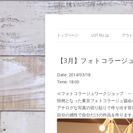
Lot.n – ロットン
トップページ
LOT.Nとは
アウト
【3月】フォトコラージ
Date:
2014/03/18
Time:
18:00
≪フォトコラージュワークショップ 
恒例となった東京フォトコラージュ協会会
アナログな写真の切り貼りで作り出す世
自分の感性で自分だけの作品を作ります