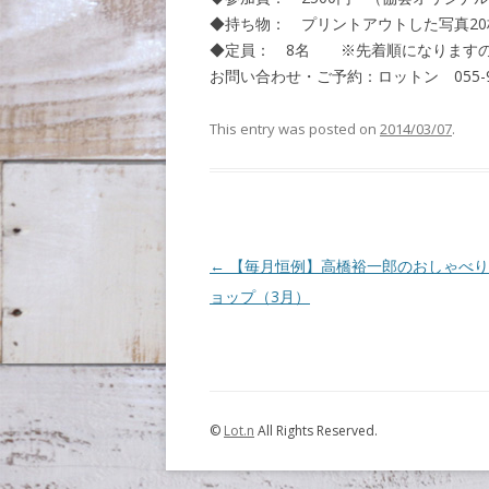
◆持ち物： プリントアウトした写真2
◆定員： 8名 ※先着順になります
お問い合わせ・ご予約：ロットン 055-91
This entry was posted on
2014/03/07
.
Post navigation
←
【毎月恒例】高橋裕一郎のおしゃべり
ョップ（3月）
©
Lot.n
All Rights Reserved.