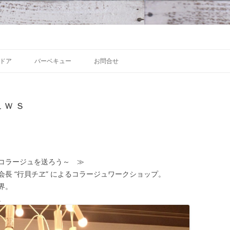
 沼津の魅力発信拠点
Skip to content
ドア
バーベキュー
お問合せ
ュｗｓ
～コラージュを送ろう～
≫
長 “行貝チヱ”
によるコラージュワークショップ。
界。
。