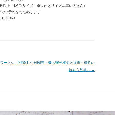
0枚以上（KG判サイズ ※はがきサイズ写真の大きさ）
のでご予約をお勧めします
9-1060
ワークシ
【恒例】中村園芸・春の寄せ植えと緑市～植物の
植え方基礎～
→