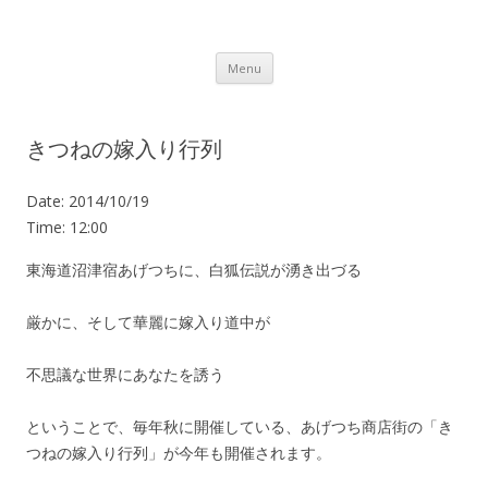
Lot.n – ロットン 沼津の魅力発信拠点
Skip to content
Menu
きつねの嫁入り行列
Date:
2014/10/19
Time:
12:00
東海道沼津宿あげつちに、白狐伝説が湧き出づる
厳かに、そして華麗に嫁入り道中が
不思議な世界にあなたを誘う
ということで、毎年秋に開催している、あげつち商店街の「き
つねの嫁入り行列」が今年も開催されます。