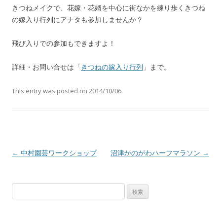
きつねメイクで、花嫁・花婿を中心に街なかを練り歩くきつね
の嫁入り行列にアナタも参加しませんか？
飛び入りでの参加もできますよ！
詳細・お問い合せは「
きつねの嫁入り行列
」まで。
This entry was posted on
2014/10/06
.
Post navigation
←
中村園芸ワークショップ
沼津かのがわハーフマラソン
→
検
索: