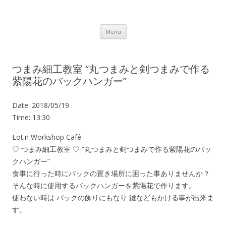
Lot.n – ロットン 沼津の魅力発信拠点
Skip to content
Menu
つまみ細工教室 “丸つまみと剣つまみで作る
紫陽花のバックハンガー”
Date:
2018/05/19
Time:
13:30
Lot.n Workshop Café
♡ つまみ細工教室 ♡ “丸つまみと剣つまみで作る紫陽花のバッ
クハンガー”
食事に行った時にバックの置き場所に困った事ありませんか？
そんな時に使用するバックハンガーを紫陽花で作ります。
使わない時は バックの飾りにもなり 鍵などもかける事が出来ま
す。