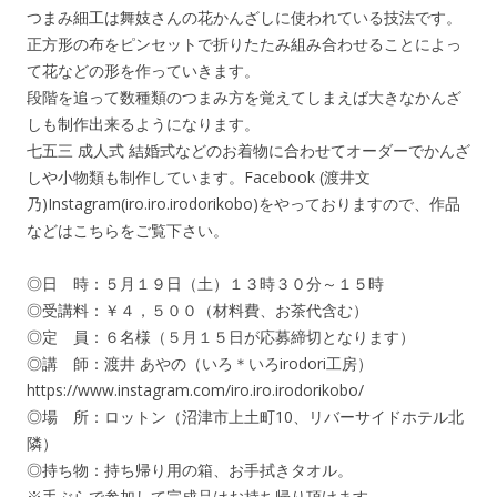
つまみ細工は舞妓さんの花かんざしに使われている技法です。
正方形の布をピンセットで折りたたみ組み合わせることによっ
て花などの形を作っていきます。
段階を追って数種類のつまみ方を覚えてしまえば大きなかんざ
しも制作出来るようになります。
七五三 成人式 結婚式などのお着物に合わせてオーダーでかんざ
しや小物類も制作しています。Facebook (渡井文
乃)Instagram(iro.iro.irodorikobo)をやっておりますので、作品
などはこちらをご覧下さい。
◎日 時：５月１９日（土）１３時３０分～１５時
◎受講料：￥４，５００（材料費、お茶代含む）
◎定 員：６名様（５月１５日が応募締切となります）
◎講 師：渡井 あやの（いろ＊いろirodori工房）
https://www.instagram.com/iro.iro.irodorikobo/
◎場 所：ロットン（沼津市上土町10、リバーサイドホテル北
隣）
◎持ち物：持ち帰り用の箱、お手拭きタオル。
※手ぶらで参加して完成品はお持ち帰り頂けます。