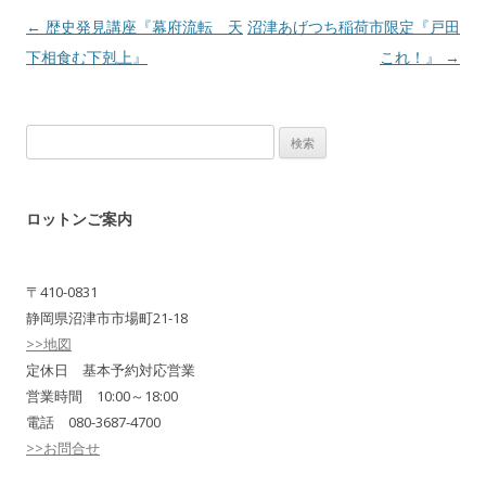
Post navigation
←
歴史発見講座『幕府流転 天
沼津あげつち稲荷市限定『戸田
下相食む下剋上』
これ！』
→
検
索:
ロットンご案内
〒410-0831
静岡県沼津市市場町21-18
>>地図
定休日 基本予約対応営業
営業時間 10:00～18:00
電話 080-3687-4700
>>お問合せ