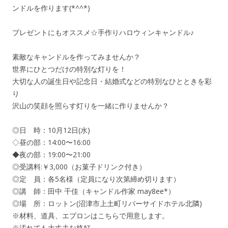
ンドルを作ります(*^^*)
プレゼントにもオススメ☆手作りハロウィンキャンドル♪
素敵なキャンドルを作ってみませんか？
世界にひとつだけの特別な灯りを！
大切な人の誕生日や記念日・結婚式などの特別なひとときを彩
り
沢山の笑顔を照らす灯りを一緒に作りませんか？
◎日 時：10月12日(水)
◇昼の部：14:00〜16:00
◆夜の部：19:00〜21:00
◎受講料:￥3,000（お菓子ドリンク付き）
◎定 員：各5名様（定員になり次第締め切ります）
◎講 師：田中 千佳（キャンドル作家 may8ee*）
◎場 所：ロットン(沼津市上土町リバーサイドホテル北隣)
※材料、道具、エプロンはこちらで用意します。
※汚れても大丈夫な格好。