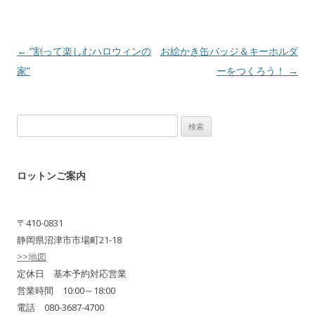
Post navigation
←
“割って楽しむハロウィンの
お絵かき缶バッジ＆キーホルダ
家”
ーをつくろう！
→
検
索:
ロットンご案内
〒410-0831
静岡県沼津市市場町21-18
>>地図
定休日 基本予約対応営業
営業時間 10:00～18:00
電話 080-3687-4700