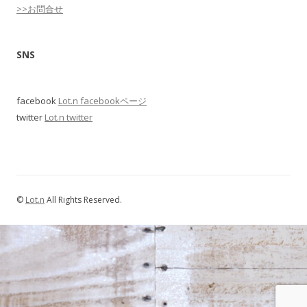
>>お問合せ
SNS
facebook
Lot.n facebookページ
twitter
Lot.n twitter
©
Lot.n
All Rights Reserved.