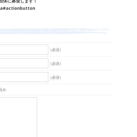
団体に募金します！
una#actionbutton
（必須）
（必須）
（必須）
込み