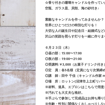
☆香り付きの珊瑚キャンドルを作っていた
空瓶、ガラス皿、貝殻、海の砂付き♪
素敵なキャンドルを作ってみませんか？
世界にひとつだけの特別な灯りを！
大切な人の誕生日や記念日・結婚式など
沢山の笑顔を照らす灯りを一緒に作りま
６月２３日（木）
◎昼の部：15:00〜17:00
◎夜の部：19:00〜21:00
◎受講料:￥3,000（お菓子ドリンク付き
◎定 員：各5名様（定員になり次第締
◎講 師：田中 千佳（キャンドル作家 ma
◎場 所：ロットン(沼津市上土町リバー
※材料、道具、エプロンはこちらで用意
※汚れても大丈夫な格好。
※手ぶらで参加して完成品はお持ち帰り
※年齢・性別に関係なくおしゃべりしな