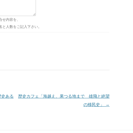
合せ内容を、
名と人数をご記入下さい。
歴史ある
歴史カフェ「海越え、果つる地まで 雄飛と絶望
の移民史」
→