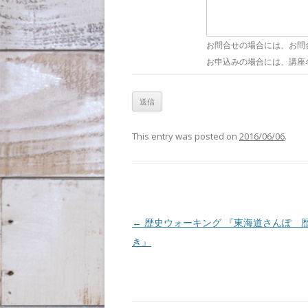
お問合せの場合には、お問
お申込みの場合には、講座
This entry was posted on
2016/06/06
.
Post navigation
←
歴史ウォーキング 『東海道さんぽ 
き』