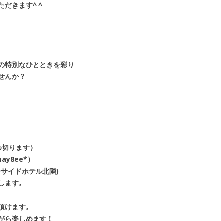
だきます^ ^
の特別なひとときを彩り
せんか？
）
め切ります）
y8ee*）
サイドホテル北隣)
します。
頂けます。
がら楽しめます！