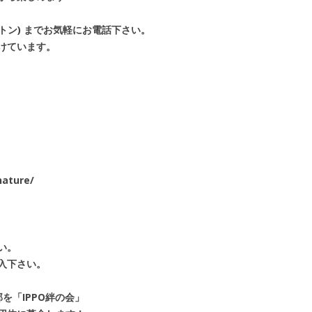
ットン) までお気軽にお電話下さい。
けています。
nature/
い。
入下さい。
を「IPPO絆の会」