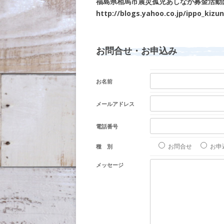
福島県相馬市震災孤児あしなが募金活動
http://blogs.yahoo.co.jp/ippo_kiz
お問合せ・お申込み
お名前
メールアドレス
電話番号
お問合せ
お申
種 別
メッセージ