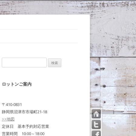
検
索:
ロットンご案内
〒410-0831
静岡県沼津市市場町21-18
>>地図
トッ
プペ
定休日 基本予約対応営業
ージ
営業時間 10:00～18:00