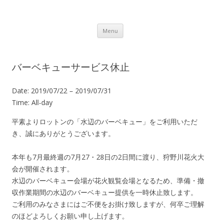
Lot.n – ロットン 沼津の魅力発信拠点
Skip to content
Menu
バーベキューサービス休止
Date:
2019/07/22
–
2019/07/31
Time:
All-day
平素よりロットンの「水辺のバーベキュー」をご利用いただ
き、誠にありがとうございます。
本年も7月最終週の7月27・28日の2日間に渡り、狩野川花火大
会が開催されます。
水辺のバーベキュー会場が花火観覧会場となるため、準備・撤
収作業期間の水辺のバーベキュー提供を一時休止致します。
ご利用のみなさまにはご不便をお掛け致しますが、何卒ご理解
のほどよろしくお願い申し上げます。