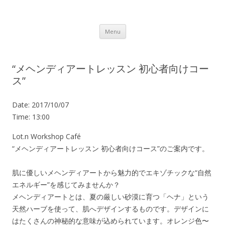
Lot.n – ロットン 沼津の魅力発信拠点
Skip to content
Menu
“メヘンディアートレッスン 初心者向けコー
ス”
Date:
2017/10/07
Time:
13:00
Lot.n Workshop Café
“メヘンディアートレッスン 初心者向けコース”のご案内です。
肌に優しいメヘンディアートから魅力的でエキゾチックな“自然
エネルギー”を感じてみませんか？
メヘンディアートとは、夏の厳しい砂漠に育つ「ヘナ」という
天然ハーブを使って、肌へデザインするものです。デザインに
はたくさんの神秘的な意味が込められています。オレンジ色〜