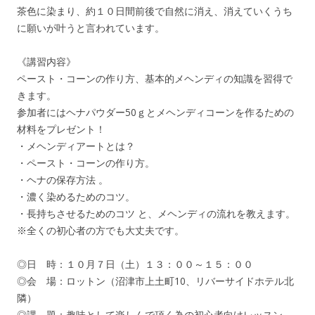
茶色に染まり、約１０日間前後で自然に消え、消えていくうち
に願いが叶うと言われています。
《講習内容》
ペースト・コーンの作り方、基本的メヘンディの知識を習得で
きます。
参加者にはヘナパウダー50ｇとメヘンディコーンを作るための
材料をプレゼント！
・メヘンディアートとは？
・ペースト・コーンの作り方。
・ヘナの保存方法 。
・濃く染めるためのコツ。
・長持ちさせるためのコツ と、メヘンディの流れを教えます。
※全くの初心者の方でも大丈夫です。
◎日 時：１０月７日（土）１３：００～１５：００
◎会 場：ロットン（沼津市上土町10、リバーサイドホテル北
隣）
◎課 題：趣味として楽しんで頂く為の初心者向けレッスン