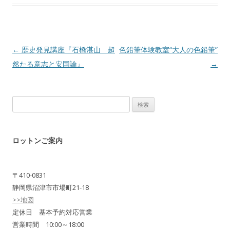
Post navigation
←
歴史発見講座『石橋湛山 超
色鉛筆体験教室“大人の色鉛筆”
然たる意志と安国論』
→
検
索:
ロットンご案内
〒410-0831
静岡県沼津市市場町21-18
>>地図
定休日 基本予約対応営業
営業時間 10:00～18:00