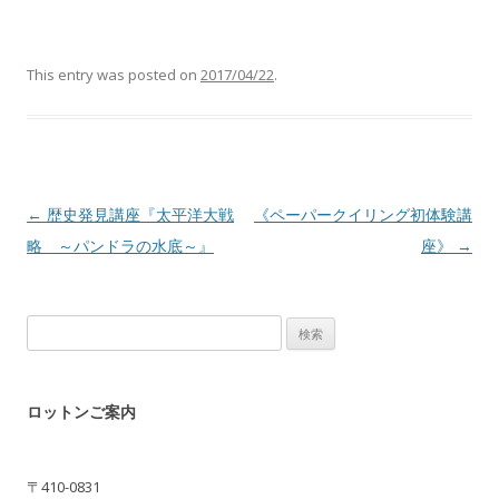
This entry was posted on
2017/04/22
.
Post navigation
←
歴史発見講座『太平洋大戦
《ペーパークイリング初体験講
略 ～パンドラの水底～』
座》
→
検
索:
ロットンご案内
〒410-0831