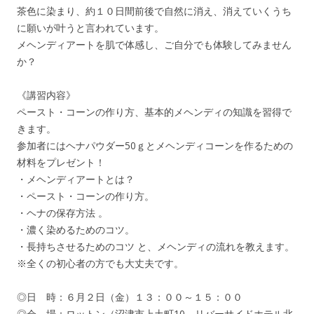
茶色に染まり、約１０日間前後で自然に消え、消えていくうち
に願いが叶うと言われています。
メヘンディアートを肌で体感し、ご自分でも体験してみません
か？
《講習内容》
ペースト・コーンの作り方、基本的メヘンディの知識を習得で
きます。
参加者にはヘナパウダー50ｇとメヘンディコーンを作るための
材料をプレゼント！
・メヘンディアートとは？
・ペースト・コーンの作り方。
・ヘナの保存方法 。
・濃く染めるためのコツ。
・長持ちさせるためのコツ と、メヘンディの流れを教えます。
※全くの初心者の方でも大丈夫です。
◎日 時：６月２日（金）１３：００～１５：００
◎会 場：ロットン（沼津市上土町10、リバーサイドホテル北