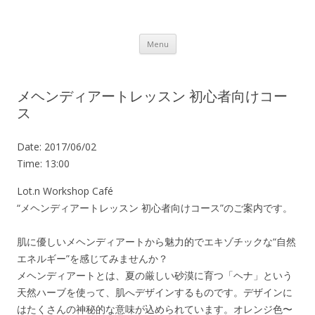
Lot.n – ロットン 沼津の魅力発信拠点
Skip to content
Menu
メヘンディアートレッスン 初心者向けコー
ス
Date:
2017/06/02
Time:
13:00
Lot.n Workshop Café
“メヘンディアートレッスン 初心者向けコース”のご案内です。
肌に優しいメヘンディアートから魅力的でエキゾチックな“自然
エネルギー”を感じてみませんか？
メヘンディアートとは、夏の厳しい砂漠に育つ「ヘナ」という
天然ハーブを使って、肌へデザインするものです。デザインに
はたくさんの神秘的な意味が込められています。オレンジ色〜