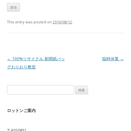
This entry was posted on
2016/08/12
.
Post navigation
←
100%リサイクル 新聞紙バッ
臨時休業
→
グおりおり教室
検
索:
ロットンご案内
〒410-0831