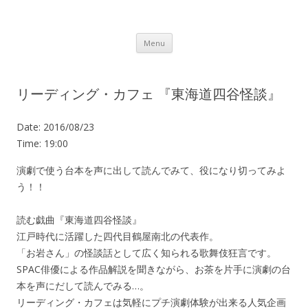
Lot.n – ロットン 沼津の魅力発信拠点
Skip to content
Menu
リーディング・カフェ 『東海道四谷怪談』
Date:
2016/08/23
Time:
19:00
演劇で使う台本を声に出して読んでみて、役になり切ってみよ
う！！
読む戯曲『東海道四谷怪談』
江戸時代に活躍した四代目鶴屋南北の代表作。
「お岩さん」の怪談話として広く知られる歌舞伎狂言です。
SPAC俳優による作品解説を聞きながら、お茶を片手に演劇の台
本を声にだして読んでみる…。
リーディング・カフェは気軽にプチ演劇体験が出来る人気企画