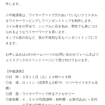
作します。
☆中級講座は、ワイヤーアートで穴のあいていないクリスタル
をワイヤーラッピングしてペンダントトップを制作します。
コイル巻きの手法で、シンプルに石を包み、男性でも身につけ
られるようなワイヤーワークを習います。
タンブル状の石など、形が不規則な石もペンダントトップにで
きます。
お申し込みはLot.nホームページのお問い合わせフォーム又はフ
ェイスブックのイベントページにて受け付けております。
【中級講座】
◎日 時：３月１１日（土）１３時〜１６時
◎会 場：ロットン（沼津市上土町10、リバーサイドホテル北
隣）
◎課 題：ワイヤーアートで作るアクセサリー
◎参加費：４，５００円(受講料・材料費・お茶代込み) ＋石代
※石代は別料金となります。