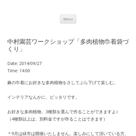
Lot.n – ロットン 沼津の魅力発信拠点
Skip to content
Menu
中村園芸ワークショップ「多肉植物巾着袋づ
くり」
Date:
2014/09/27
Time:
14:00
麻の巾着にお好きな多肉植物をさしてぶら下げて楽しむ。
インテリアなんかに、ピッタリです。
お好きな多肉植物、3種類を選んで作ることができますよ♪
（4種類以上は、別料金ですが作ることはできます）
＊9月は緑市は開催いたしません。楽しみにして頂いている方、