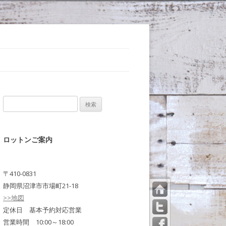
検
索:
ロットンご案内
〒410-0831
静岡県沼津市市場町21-18
>>地図
トッ
プペ
定休日 基本予約対応営業
ージ
営業時間 10:00～18:00