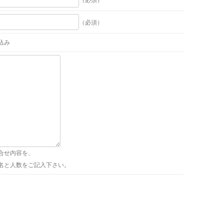
（必須）
込み
合せ内容を、
名と人数をご記入下さい。