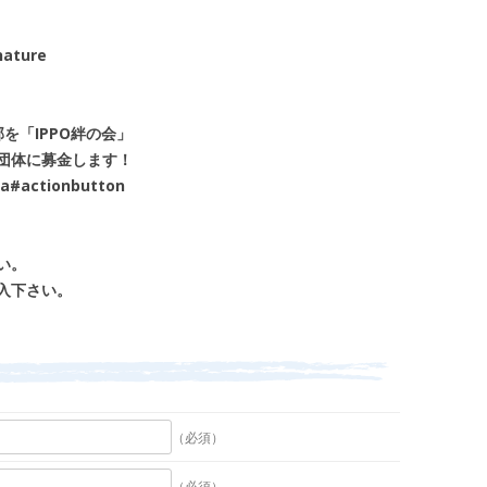
nature
を「IPPO絆の会」
団体に募金します！
una#actionbutton
い。
入下さい。
（必須）
（必須）