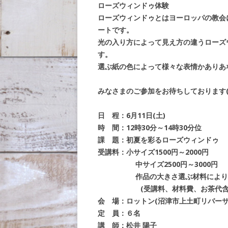
ローズウィンドゥ体験
ローズウィンドゥとはヨーロッパの教会
ートです。
光の入り方によって見え方の違うローズ
す。
選ぶ紙の色によって様々な表情かありあ
みなさまのご参加をお待ちしております(*
日 程：6月11日(土)
時 間：12時30分～14時30分位
課 題：初夏を彩るローズウィンドゥ
受講料：小サイズ1500円～2000円
中サイズ2500円～3000円
作品の大きさ選ぶ材料により異
(受講料、材料費、お茶代含
会 場：ロットン(沼津市上土町リバーサ
定 員：６名
講 師：松井 陽子