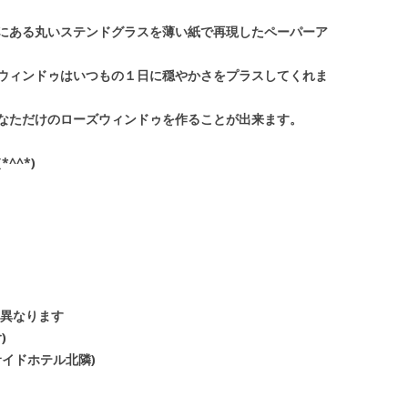
にある丸いステンドグラスを薄い紙で再現したペーパーア
ウィンドゥはいつもの１日に穏やかさをプラスしてくれま
なただけのローズウィンドゥを作ることが出来ます。
^^*)
なります
)
イドホテル北隣)