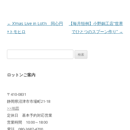
Post navigation
←
X’mas Live in Lot’n 同心円
【毎月恒例】小野銅工店“世界
×トモヒロ
でひとつのスプーン作り”
→
検
索:
ロットンご案内
〒410-0831
静岡県沼津市市場町21-18
>>地図
定休日 基本予約対応営業
営業時間 10:00～18:00
電話 080-3687-4700