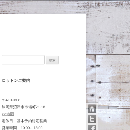
検
索:
ロットンご案内
〒410-0831
静岡県沼津市市場町21-18
>>地図
トッ
プペ
定休日 基本予約対応営業
ージ
営業時間 10:00～18:00