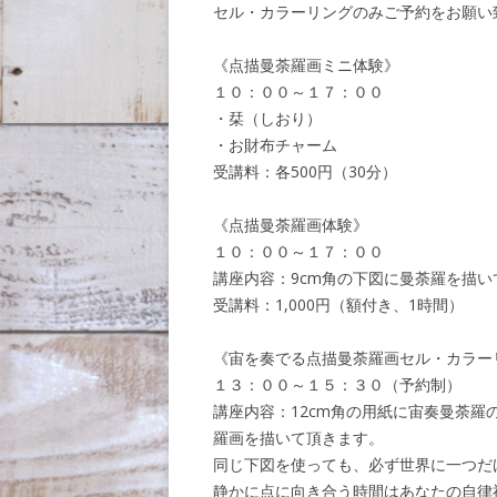
セル・カラーリングのみご予約をお願い
《点描曼荼羅画ミニ体験》
１０：００～１７：００
・栞（しおり）
・お財布チャーム
受講料：各500円（30分）
《点描曼荼羅画体験》
１０：００～１７：００
講座内容：9cm角の下図に曼荼羅を描い
受講料：1,000円（額付き、1時間）
《宙を奏でる点描曼荼羅画セル・カラー
１３：００～１５：３０（予約制）
講座内容：12cm角の用紙に宙奏曼荼羅
羅画を描いて頂きます。
同じ下図を使っても、必ず世界に一つだ
静かに点に向き合う時間はあなたの自律