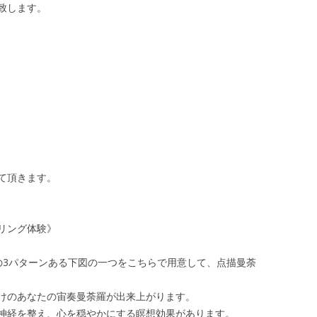
致します。
て頂きます。
リング体験》
の3パターンある下図の一つをこちらで用意して、点描曼荼
けのあなたの宙奏曼荼羅が出来上がります。
神経を整え、心を穏やかにする瞑想効果があります。