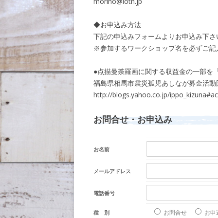
morino@lotn.jp
◆お申込み方法
下記の申込みフォームよりお申込み下さ
※参加するワークショップ名を必ずご記
●点描曼荼羅画に関する収益金の一部を「
福島県相馬市震災孤児あしなが募金活動
http://blogs.yahoo.co.jp/ippo_kizuna#a
お問合せ・お申込み
お名前
メールアドレス
電話番号
お問合せ
お申
種 別