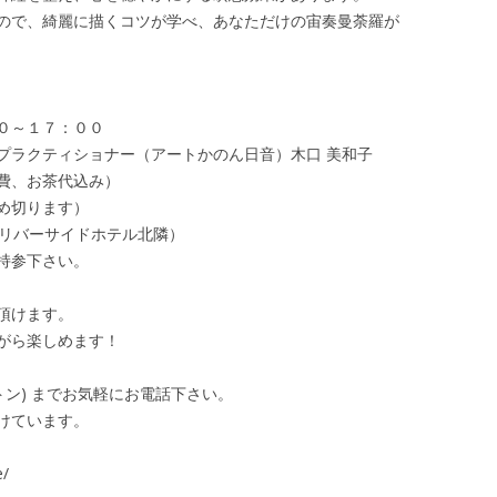
ので、綺麗に描くコツが学べ、あなただけの宙奏曼荼羅が
０～１７：００
プラクティショナー（アートかのん日音）木口 美和子
費、お茶代込み）
め切ります）
、リバーサイドホテル北隣）
持参下さい。
頂けます。
がら楽しめます！
ットン) までお気軽にお電話下さい。
けています。
e/