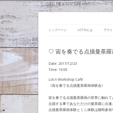
Lot.n – ロットン
トップページ
LOT.Nとは
アウト
♡ 宙を奏でる点描曼荼羅
Date:
2017/12/23
Time:
10:00
Lot.n Workshop Café
《宙を奏でる点描曼荼羅画体験会》
宙を奏でる点描曼荼羅画の世界に触れて
点描する事であなただけの曼荼羅に出逢
点描曼荼羅画体験とミニ体験は随時参加