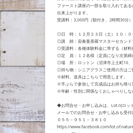
ファースト講座の一部を取り入れてある
出来上がります。
受講料：3,000円（額付き、2時間30分）
◎日 時：１２月２３日（土）１０：０
◎講 師：宙奏曼荼羅マスターセカンド
◎受講料：各種体験料金に準ずる（材料
◎定 員：１２名様（定員になり次第締
◎場 所：ロットン（沼津市上土町10
◎持ち物：シニアグラスご使用の方はご
※材料、道具はこちらで用意します。
※手ぶらで参加して完成品はお持ち帰り
※年齢・性別に関係なくおしゃべりしな
◆お問合せ・お申し込みは、Lot.n(ロ
メールでのお問合せ・お申し込みも受付
０５５－９５１－３８１０
https://www.facebook.com/lot.of.natur