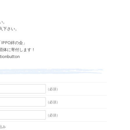
い。
入下さい。
IPPO絆の会」
団体に寄付します！
ctionbutton
（必須）
（必須）
（必須）
込み