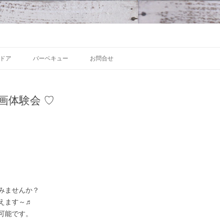
 沼津の魅力発信拠点
Skip to content
ドア
バーベキュー
お問合せ
画体験会 ♡
みませんか？
えます～♬
可能です。