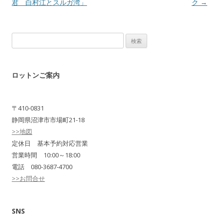
君 白村江とスルガ湾」
ク
→
検
索:
ロットンご案内
〒410-0831
静岡県沼津市市場町21-18
>>地図
定休日 基本予約対応営業
営業時間 10:00～18:00
電話 080-3687-4700
>>お問合せ
SNS