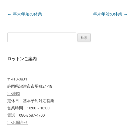
Post navigation
←
年末年始の休業
年末年始の休業
→
検
索:
ロットンご案内
〒410-0831
静岡県沼津市市場町21-18
>>地図
定休日 基本予約対応営業
営業時間 10:00～18:00
電話 080-3687-4700
>>お問合せ