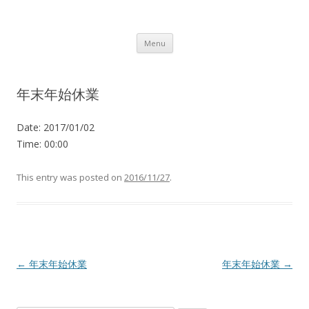
Lot.n – ロットン 沼津の魅力発信拠点
Skip to content
Menu
年末年始休業
Date:
2017/01/02
Time:
00:00
This entry was posted on
2016/11/27
.
Post navigation
←
年末年始休業
年末年始休業
→