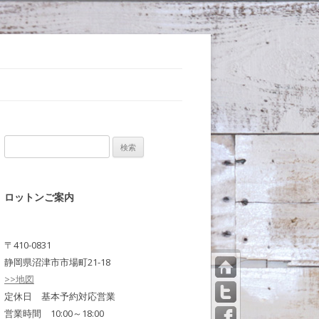
検
索:
ロットンご案内
〒410-0831
静岡県沼津市市場町21-18
>>地図
トッ
プペ
定休日 基本予約対応営業
ージ
営業時間 10:00～18:00