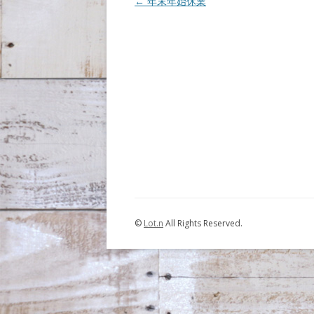
Post navigation
←
年末年始休業
©
Lot.n
All Rights Reserved.