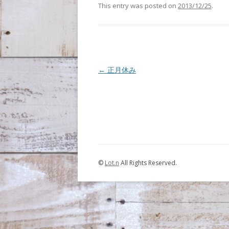
This entry was posted on
2013/12/25
.
Post navigation
←
正月休み
©
Lot.n
All Rights Reserved.