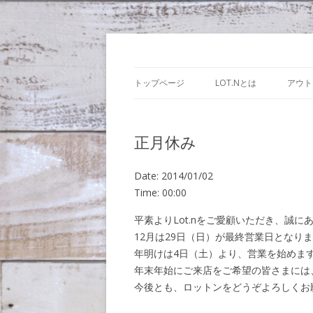
Lot.n – ロットン
トップページ
LOT.Nとは
アウト
正月休み
Date:
2014/01/02
Time:
00:00
平素よりLot.nをご愛顧いただき、誠
12月は29日（日）が最終営業日となり
年明けは4日（土）より、営業を始めま
年末年始にご来店をご希望の皆さまには
今後とも、ロットンをどうぞよろしくお