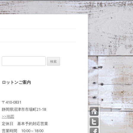
検
索:
ロットンご案内
〒410-0831
静岡県沼津市市場町21-18
>>地図
トッ
プペ
定休日 基本予約対応営業
ージ
営業時間 10:00～18:00