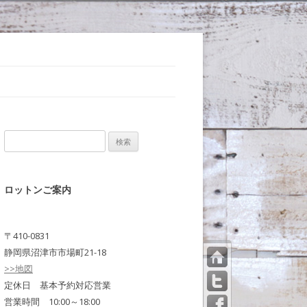
検
索:
ロットンご案内
〒410-0831
静岡県沼津市市場町21-18
>>地図
トッ
プペ
定休日 基本予約対応営業
ージ
営業時間 10:00～18:00