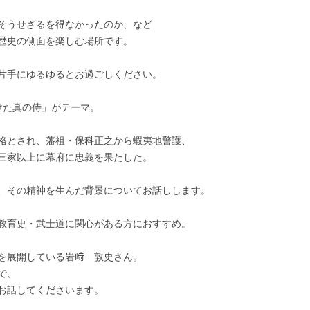
そうせざるを得なかったのか、など
歴史の側面を楽しむ場所です。
片手にゆるゆるとお過ごしください。
けた真の侍」がテーマ。
格とされ、藩祖・保科正之から蝦夷地警護、
三家以上に幕府に忠義を果たした。
、その精神を生んだ背景についてお話しします。
教育史・武士道に関心がある方におすすめ。
を展開している岩﨑 敦史さん。
で、
お話してくださいます。