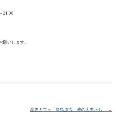
21:00
お願いします。
歴史カフェ「鳥島漂流 沖の太夫たち」
→