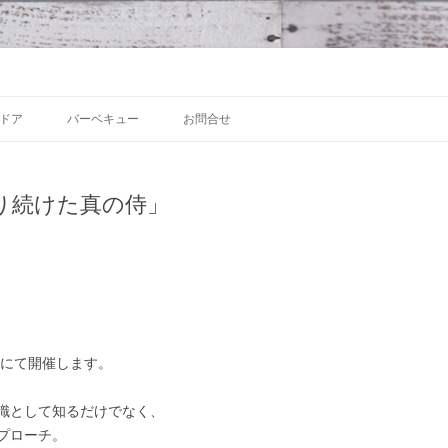
 沼津の魅力発信拠点
Skip to content
ドア
バーベキュー
お問合せ
り続けた真の侍」
ンにて開催します。
識として知るだけでなく、
プローチ。