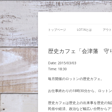
Lot.n – ロットン
トップページ
LOT.Nとは
アウト
歴史カフェ「会津藩 守
Date:
2015/03/03
Time:
18:30
毎月開催のロットンの歴史カフェ。
お仕事終わりの18時30分から、ロット
歴史カフェは歴史上の出来事を歴史の知
民俗や経済、政治など幅広い分野からア