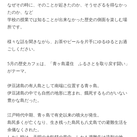
なぜその時に、そのことが起きたのか、そうせざるを得なかっ
たのか、など
学校の授業では知ることが出来なかった歴史の側面を楽しむ場
所です。
様々な話を聞きながら、お茶やビールを片手にゆるゆるとお過
ごしください。
5月の歴史カフェは、「青ヶ島還住 ふるさとを取り戻す闘い」
がテーマ。
伊豆諸島の有人島として南端に位置する青ヶ島。
伊豆諸島の中でも自然の地形に恵まれ、餓死するものがいない
豊かな島だった。
江戸時代中期、青ヶ島で有史以来の噴火が発生。
島民多くが亡くなり、生き残った島民も八丈島での避難生活を
余儀なくされた。
しかし時は、天明の大飢饉の最中。しかも避難先は流刑の地、