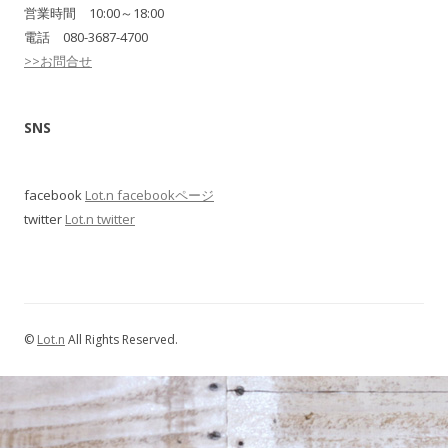
営業時間 10:00～18:00
電話 080-3687-4700
>>お問合せ
SNS
facebook
Lot.n facebookページ
twitter
Lot.n twitter
©
Lot.n
All Rights Reserved.