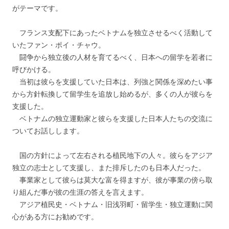
がテーマです。
フランス支配下にあったベトナムを独立させるべく活動して
いたファン・ポイ・チャウ。
闘争から独立後の人材を育てるべく、日本への留学を若者に
呼びかける。
当初は彼らを支援していた日本は、列強と関係を深めたい事
から方針転換して留学生を追放し始めるが、多くの人が彼らを
支援した。
ベトナムの独立運動家と彼らを支援した日本人たちの交流に
ついてお話しします。
国の方針によって左右される植民地下の人々。彼らをアジア
独立の志士として支援し、また排斥したのも日本人だった。
事業家として彼らは莫大な富を得ますが、彼が事業の傍ら取
り組んだ事が彼の生涯の答えを言えます。
アジア植民史・ベトナム・旧浅羽町・留学生・独立運動に関
心がある方にお勧めです。