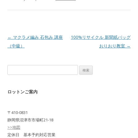
Post navigation
←
マクラメ編み 石包み 講座
100%リサイクル 新聞紙バッグ
（中級）
おりおり教室
→
検
索:
ロットンご案内
〒410-0831
静岡県沼津市市場町21-18
>>地図
定休日 基本予約対応営業