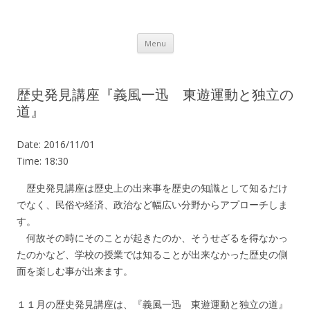
Lot.n – ロットン 沼津の魅力発信拠点
Skip to content
Menu
歴史発見講座『義風一迅 東遊運動と独立の
道』
Date:
2016/11/01
Time:
18:30
歴史発見講座は歴史上の出来事を歴史の知識として知るだけ
でなく、民俗や経済、政治など幅広い分野からアプローチしま
す。
何故その時にそのことが起きたのか、そうせざるを得なかっ
たのかなど、学校の授業では知ることが出来なかった歴史の側
面を楽しむ事が出来ます。
１１月の歴史発見講座は、『義風一迅 東遊運動と独立の道』