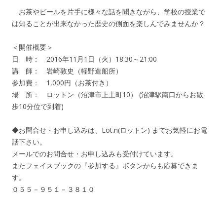
お茶やビールを片手に様々な話を聞きながら、学校の授業で
は知ることが出来なかった歴史の側面を楽しんでみませんか？
＜開催概要＞
日 時： 2016年11月1日（火）18:30～21:00
講 師： 岩崎敦史（軽野造船所）
参加費： 1,000円（お茶付き）
場 所： ロットン（沼津市上土町10） (沼津駅南口からお散
歩10分位で到着)
◆お問合せ・お申し込みは、Lot.n(ロットン) までお気軽にお電
話下さい。
メールでのお問合せ・お申し込みも受付けています。
またフェイスブックの『参加する』ボタンからも応募できま
す。
０５５－９５１－３８１０