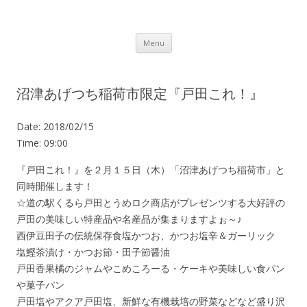
Lot.n – ロットン 沼津の魅力発信拠点
Skip to content
Menu
沼津あげつち稲荷市限定『戸田これ！』
Date:
2018/02/15
Time:
09:00
『戸田これ！』を２月１５日（木）「沼津あげつち稲荷市」と
同時開催します！
☆道の駅くるら戸田とうめロク商店がプレゼンツする大好評の
戸田の美味しい特産品や名産品が集まりますよぉ～♪
西伊豆田子の伝統保存食塩かつお、かつお塩辛＆ガーリック
塩鰹茶漬け・かつお節・田子節醤油
戸田香果橘のジャムやこめころーる・ケーキや美味しい食パン
や菓子パン
戸田塩やアクア戸田塩、新鮮な有機栽培の野菜などなど盛り沢