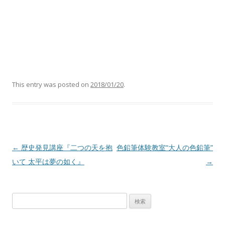
This entry was posted on
2018/01/20
.
Post navigation
←
歴史発見講座『二つの天を抱
色鉛筆体験教室“大人の色鉛筆”
いて 太平は夢の如く』
→
検
索: