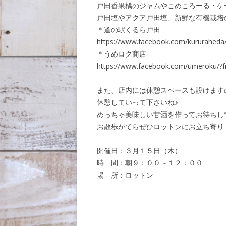
戸田香果橘のジャムやこめころーる・ケ
戸田塩やアクア戸田塩、新鮮な有機栽培
＊道の駅くるら戸田
https://www.facebook.com/kururaheda/
＊うめロク商店
https://www.facebook.com/umeroku/?f
また、店内には休憩スペースも設けます
休憩していって下さいね♪
めっちゃ美味しい甘酒を作ってお待ちし
お散歩がてらぜひロットンにお立ち寄り
開催日：３月１５日（木）
時 間：朝９：００～１２：００
場 所：ロットン