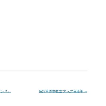
サンス』
色鉛筆体験教室“大人の色鉛筆
→