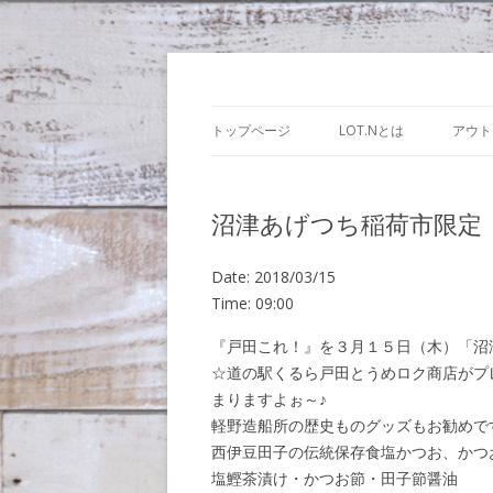
Lot.n – ロットン
トップページ
LOT.Nとは
アウト
沼津あげつち稲荷市限定
Date:
2018/03/15
Time:
09:00
『戸田これ！』を３月１５日（木）「沼
☆道の駅くるら戸田とうめロク商店がプ
まりますよぉ～♪
軽野造船所の歴史ものグッズもお勧めで
西伊豆田子の伝統保存食塩かつお、かつ
塩鰹茶漬け・かつお節・田子節醤油