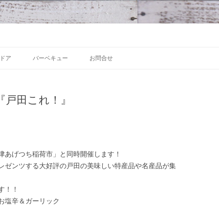
 沼津の魅力発信拠点
Skip to content
ドア
バーベキュー
お問合せ
『戸田これ！』
津あげつち稲荷市」と同時開催します！
レゼンツする大好評の戸田の美味しい特産品や名産品が集
す！！
お塩辛＆ガーリック