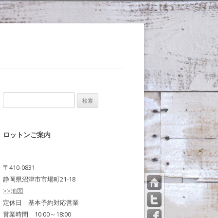
検
索:
ロットンご案内
〒410-0831
静岡県沼津市市場町21-18
>>地図
トッ
プペ
定休日 基本予約対応営業
ージ
営業時間 10:00～18:00