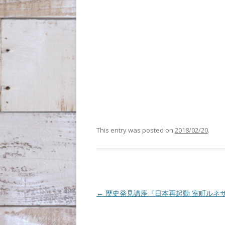
This entry was posted on
2018/02/20
.
Post navigation
←
歴史発見講座『日本再起動 室町ルネ