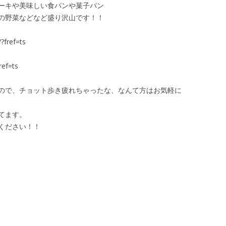
ーキや美味しい食パンや菓子パン
の野菜などなど盛り沢山です！！
?fref=ts
ref=ts
ので、チョット歩き疲れちゃったな、なんて方はお気軽に
てます。
ください！！