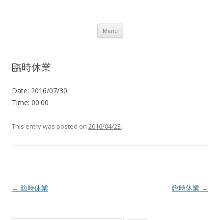
Lot.n – ロットン 沼津の魅力発信拠点
Skip to content
Menu
臨時休業
Date:
2016/07/30
Time:
00:00
This entry was posted on
2016/04/23
.
Post navigation
←
臨時休業
臨時休業
→