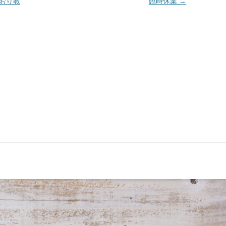
りおり教
臨時休業
→