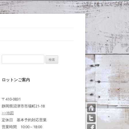
検
索:
ロットンご案内
〒410-0831
静岡県沼津市市場町21-18
>>地図
トッ
プペ
定休日 基本予約対応営業
ージ
営業時間 10:00～18:00