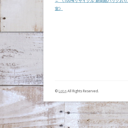
Post navigation
←
《100%リサイクル 新聞紙バッグお
室》
©
Lot.n
All Rights Reserved.