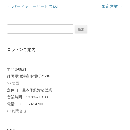
Post navigation
←
バーベキューサービス休止
限定営業
→
検
索:
ロットンご案内
〒410-0831
静岡県沼津市市場町21-18
>>地図
定休日 基本予約対応営業
営業時間 10:00～18:00
電話 080-3687-4700
>>お問合せ