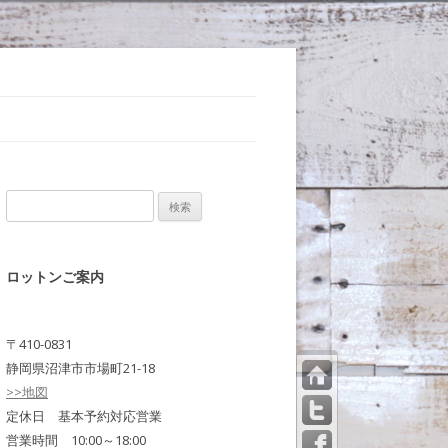
検
索:
ロットンご案内
〒410-0831
静岡県沼津市市場町21-18
>>地図
トッ
プペ
定休日 基本予約対応営業
ージ
営業時間 10:00～18:00