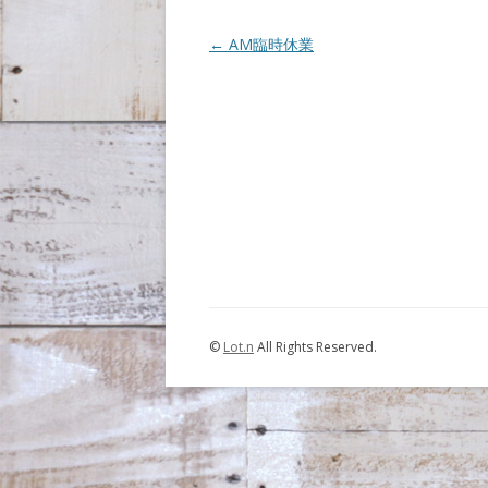
Post navigation
←
AM臨時休業
©
Lot.n
All Rights Reserved.