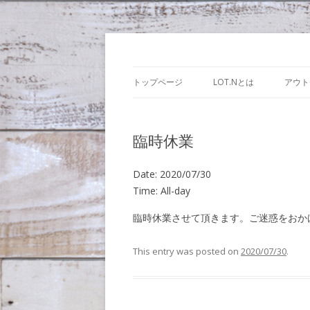
Lot.n – ロットン
トップページ
LOT.Nとは
アウト
臨時休業
Date:
2020/07/30
Time:
All-day
臨時休業させて頂きます。ご迷惑をおか
This entry was posted on
2020/07/30
.