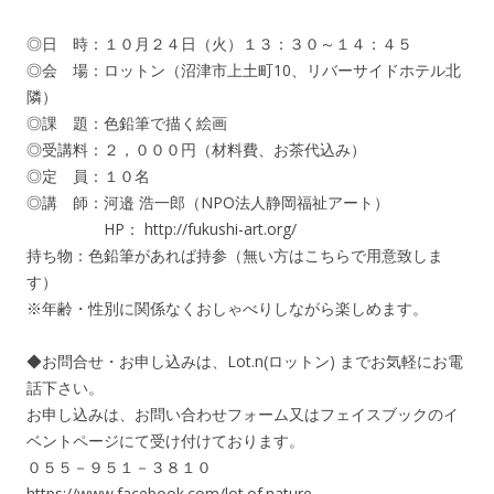
◎日 時：１０月２４日（火）１３：３０～１４：４５
◎会 場：ロットン（沼津市上土町10、リバーサイドホテル北
隣）
◎課 題：色鉛筆で描く絵画
◎受講料：２，０００円（材料費、お茶代込み）
◎定 員：１０名
◎講 師：河邉 浩一郎（NPO法人静岡福祉アート）
HP： http://fukushi-art.org/
持ち物：色鉛筆があれば持参（無い方はこちらで用意致しま
す）
※年齢・性別に関係なくおしゃべりしながら楽しめます。
◆お問合せ・お申し込みは、Lot.n(ロットン) までお気軽にお電
話下さい。
お申し込みは、お問い合わせフォーム又はフェイスブックのイ
ベントページにて受け付けております。
０５５－９５１－３８１０
https://www.facebook.com/lot.of.nature