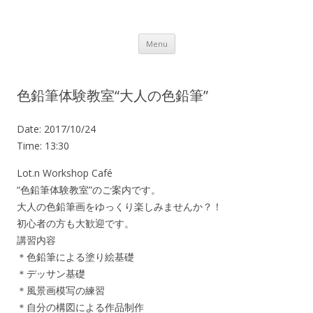
Lot.n – ロットン 沼津の魅力発信拠点
Skip to content
Menu
色鉛筆体験教室“大人の色鉛筆”
Date:
2017/10/24
Time:
13:30
Lot.n Workshop Café
“色鉛筆体験教室”のご案内です。
大人の色鉛筆画をゆっくり楽しみませんか？！
初心者の方も大歓迎です。
講習内容
＊色鉛筆による塗り絵基礎
＊デッサン基礎
＊風景画模写の練習
＊自分の構図による作品制作