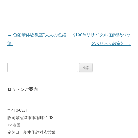
Post navigation
←
色鉛筆体験教室“大人の色鉛
《100%リサイクル 新聞紙バッ
筆”
グおりおり教室》
→
検
索:
ロットンご案内
〒410-0831
静岡県沼津市市場町21-18
>>地図
定休日 基本予約対応営業