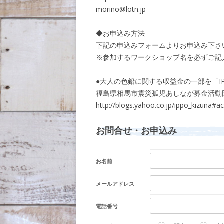
morino@lotn.jp
◆お申込み方法
下記の申込みフォームよりお申込み下さ
※参加するワークショップ名を必ずご記
●大人の色鉛に関する収益金の一部を「I
福島県相馬市震災孤児あしなが募金活動
http://blogs.yahoo.co.jp/ippo_kizuna#
お問合せ・お申込み
お名前
メールアドレス
電話番号