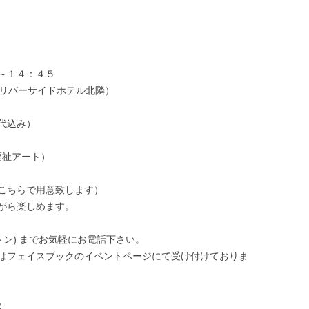
～１４：４５
、リバーサイドホテル北隣）
代込み）
福祉アート）
こちらで用意致します）
がら楽しめます。
ットン) までお気軽にお電話下さい。
はフェイスブックのイベントページにて受け付けておりま
e