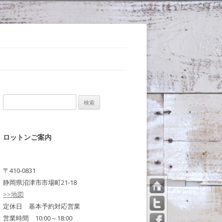
検
索:
ロットンご案内
〒410-0831
静岡県沼津市市場町21-18
>>地図
トッ
プペ
定休日 基本予約対応営業
ージ
営業時間 10:00～18:00