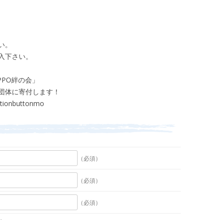
い。
入下さい。
PPO絆の会」
団体に寄付します！
actionbuttonmo
（必須）
（必須）
（必須）