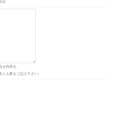
込み
合せ内容を、
名と人数をご記入下さい。