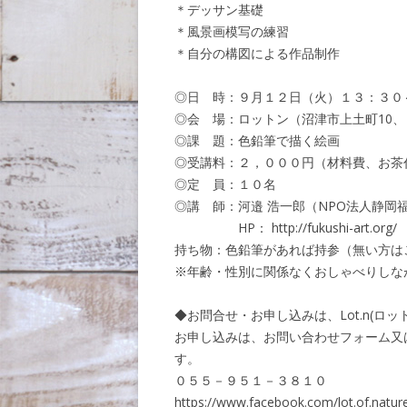
＊デッサン基礎
＊風景画模写の練習
＊自分の構図による作品制作
◎日 時：９月１２日（火）１３：３０
◎会 場：ロットン（沼津市上土町10
◎課 題：色鉛筆で描く絵画
◎受講料：２，０００円（材料費、お茶
◎定 員：１０名
◎講 師：河邉 浩一郎（NPO法人静岡
HP： http://fukushi-art.org/
持ち物：色鉛筆があれば持参（無い方は
※年齢・性別に関係なくおしゃべりしな
◆お問合せ・お申し込みは、Lot.n(ロ
お申し込みは、お問い合わせフォーム又
す。
０５５－９５１－３８１０
https://www.facebook.com/lot.of.natur