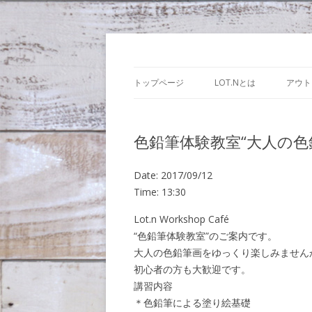
Lot.n – ロットン
トップページ
LOT.Nとは
アウト
色鉛筆体験教室“大人の色
Date:
2017/09/12
Time:
13:30
Lot.n Workshop Café
“色鉛筆体験教室”のご案内です。
大人の色鉛筆画をゆっくり楽しみません
初心者の方も大歓迎です。
講習内容
＊色鉛筆による塗り絵基礎