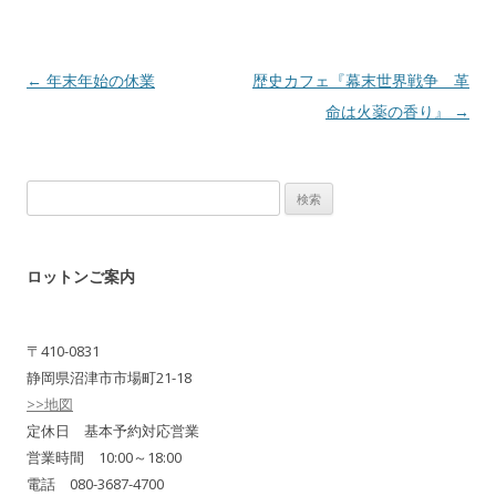
Post navigation
←
年末年始の休業
歴史カフェ『幕末世界戦争 革
命は火薬の香り』
→
検
索:
ロットンご案内
〒410-0831
静岡県沼津市市場町21-18
>>地図
定休日 基本予約対応営業
営業時間 10:00～18:00
電話 080-3687-4700