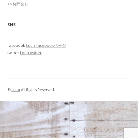
>>お問合せ
SNS
facebook
Lot.n facebookページ
twitter
Lot.n twitter
©
Lot.n
All Rights Reserved.