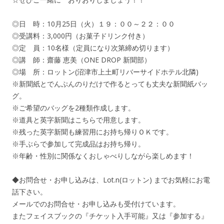
◎日 時：10月25日（火）１９：００～２２：００
◎受講料：3,000円（お菓子ドリンク付き）
◎定 員：10名様（定員になり次第締め切ります）
◎講 師：齋藤 恵美（ONE DROP 新聞部）
◎場 所：ロットン(沼津市上土町リバーサイドホテル北隣)
※新聞紙とでんぷんのりだけで作るとっても丈夫な新聞紙バッ
グ。
※ご希望のバッグを2種類作成します。
※道具と英字新聞はこちらで用意します。
※残った英字新聞も練習用にお持ち帰りＯＫです。
※手ぶらで参加して完成品はお持ち帰り。
※年齢・性別に関係なくおしゃべりしながら楽しめます！
◆お問合せ・お申し込みは、Lot.n(ロットン) までお気軽にお電
話下さい。
メールでのお問合せ・お申し込みも受付けています。
またフェイスブックの『チケット入手可能』又は『参加する』