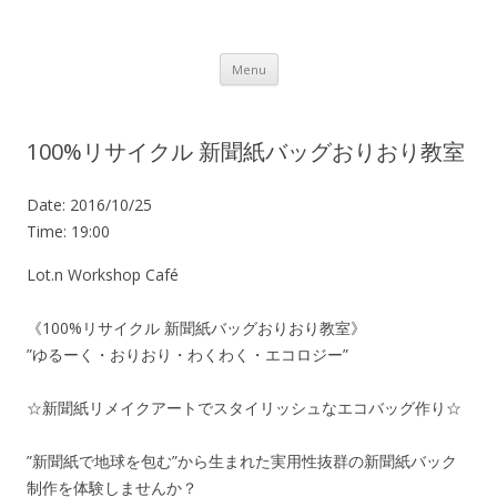
Lot.n – ロットン 沼津の魅力発信拠点
Skip to content
Menu
100%リサイクル 新聞紙バッグおりおり教室
Date:
2016/10/25
Time:
19:00
Lot.n Workshop Café
《100%リサイクル 新聞紙バッグおりおり教室》
”ゆるーく・おりおり・わくわく・エコロジー”
☆新聞紙リメイクアートでスタイリッシュなエコバッグ作り☆
”新聞紙で地球を包む”から生まれた実用性抜群の新聞紙バック
制作を体験しませんか？