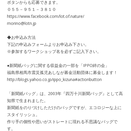
ボタンからも応募できます。
０５５－９５１－３８１０
https://www.facebook.com/lot.of.nature/
morino@lotn.jp
◆お申込み方法
下記の申込みフォームよりお申込み下さい。
※参加するワークショップ名を必ずご記入下さい。
●新聞紙バッグに関する収益金の一部を「IPPO絆の会」
福島県相馬市震災孤児あしなが募金活動団体に募金します！
http://blogs.yahoo.co.jp/ippo_kizuna#actionbutton
「新聞紙バッグ」は、2003年『四万十川新聞バッグ』として高
知県で生まれました。
新聞紙をのりづけしただけのバッグですが、エコロジーな上に
スタイリッシュ。
作り手の個性や思いがストレートに現れる不思議なバッグで
す。