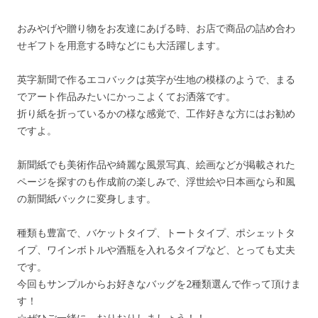
おみやげや贈り物をお友達にあげる時、お店で商品の詰め合わ
せギフトを用意する時などにも大活躍します。
英字新聞で作るエコバックは英字が生地の模様のようで、まる
でアート作品みたいにかっこよくてお洒落です。
折り紙を折っているかの様な感覚で、工作好きな方にはお勧め
ですよ。
新聞紙でも美術作品や綺麗な風景写真、絵画などが掲載された
ページを探すのも作成前の楽しみで、浮世絵や日本画なら和風
の新聞紙バックに変身します。
種類も豊富で、バケットタイプ、トートタイプ、ポシェットタ
イプ、ワインボトルや酒瓶を入れるタイプなど、とっても丈夫
です。
今回もサンプルからお好きなバッグを2種類選んで作って頂けま
す！
☆ぜひご一緒に おりおりしましょう！！