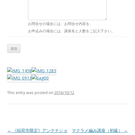
お問合せの場合には、お問合せ内容を、
お申込みの場合には、講座名と人数をご記入下さい。
This entry was posted on
2016/10/12
.
Post navigation
←
《稲荷市限定》アンテナショ
マクラメ編み講座（初級）
→