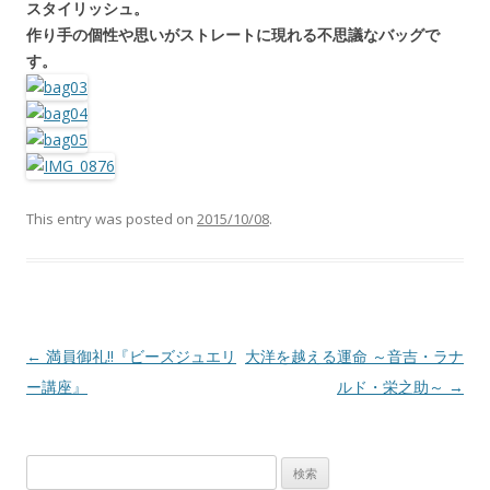
スタイリッシュ。
作り手の個性や思いがストレートに現れる不思議なバッグで
す。
This entry was posted on
2015/10/08
.
Post navigation
←
満員御礼‼︎『ビーズジュエリ
大洋を越える運命 ～音吉・ラナ
ー講座』
ルド・栄之助～
→
検