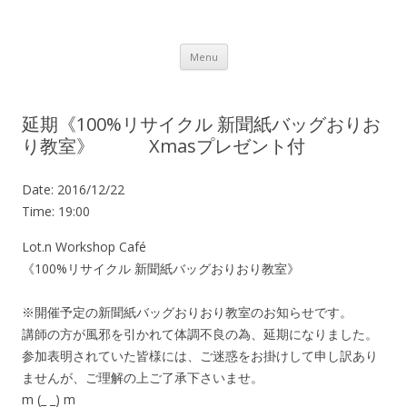
Lot.n – ロットン 沼津の魅力発信拠点
Skip to content
Menu
延期《100%リサイクル 新聞紙バッグおりお
り教室》 Xmasプレゼント付
Date:
2016/12/22
Time:
19:00
Lot.n Workshop Café
《100%リサイクル 新聞紙バッグおりおり教室》
※開催予定の新聞紙バッグおりおり教室のお知らせです。
講師の方が風邪を引かれて体調不良の為、延期になりました。
参加表明されていた皆様には、ご迷惑をお掛けして申し訳あり
ませんが、ご理解の上ご了承下さいませ。
m (_ _) m