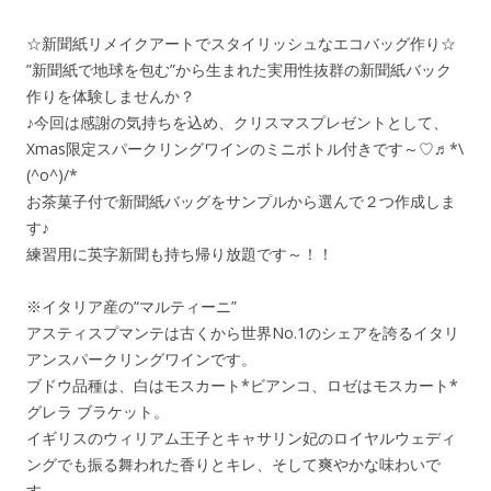
☆新聞紙リメイクアートでスタイリッシュなエコバッグ作り☆
”新聞紙で地球を包む”から生まれた実用性抜群の新聞紙バック
作りを体験しませんか？
♪今回は感謝の気持ちを込め、クリスマスプレゼントとして、
Xmas限定スパークリングワインのミニボトル付きです～♡♬*\
(^o^)/*
お茶菓子付で新聞紙バッグをサンプルから選んで２つ作成しま
す♪
練習用に英字新聞も持ち帰り放題です～！！
※イタリア産の“マルティーニ”
アスティスプマンテは古くから世界No.1のシェアを誇るイタリ
アンスパークリングワインです。
ブドウ品種は、白はモスカート*ビアンコ、ロゼはモスカート*
グレラ ブラケット。
イギリスのウィリアム王子とキャサリン妃のロイヤルウェディ
ングでも振る舞われた香りとキレ、そして爽やかな味わいで
す。