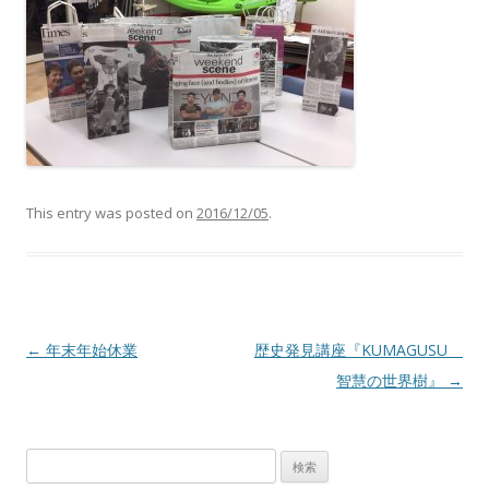
This entry was posted on
2016/12/05
.
Post navigation
←
年末年始休業
歴史発見講座『KUMAGUSU
智慧の世界樹』
→
検
索: