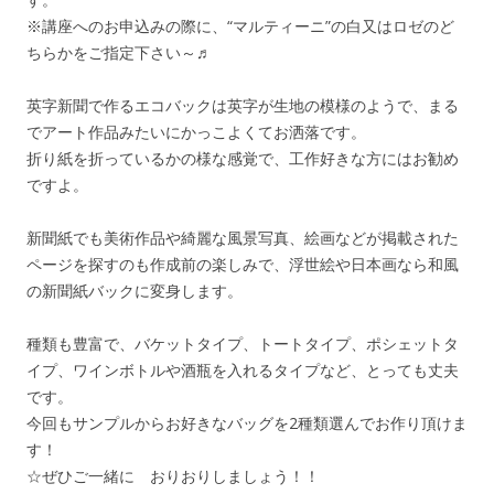
※講座へのお申込みの際に、“マルティーニ”の白又はロゼのど
ちらかをご指定下さい～♬
英字新聞で作るエコバックは英字が生地の模様のようで、まる
でアート作品みたいにかっこよくてお洒落です。
折り紙を折っているかの様な感覚で、工作好きな方にはお勧め
ですよ。
新聞紙でも美術作品や綺麗な風景写真、絵画などが掲載された
ページを探すのも作成前の楽しみで、浮世絵や日本画なら和風
の新聞紙バックに変身します。
種類も豊富で、バケットタイプ、トートタイプ、ポシェットタ
イプ、ワインボトルや酒瓶を入れるタイプなど、とっても丈夫
です。
今回もサンプルからお好きなバッグを2種類選んでお作り頂けま
す！
☆ぜひご一緒に おりおりしましょう！！