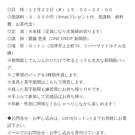
◎日 時：１２月２２日（木）１９：００～２２：００
◎受講料：３，０００円（Xmasプレゼント付、受講料、材料
費、お茶代含）
◎定 員：８名様（定員になり次第締め切ります）
◎講 師：齋藤 恵美（ONE DROP 新聞部）
◎場 所：ロットン（沼津市上土町10、リバーサイドホテル北
隣）
※新聞紙とでんぷんのりだけで作るとっても丈夫な新聞紙バッ
グ。
※ご希望のバッグを2種類作成します。
※道具と英字新聞はこちらで用意します。
※残った英字新聞も練習用にお持ち帰りＯＫです。
※手ぶらで参加して完成品はお持ち帰り。
※年齢・性別に関係なくおしゃべりしながら楽しめます！
◆お問合せ・お申し込みは、Lot.n(ロットン) までお気軽にお電
話下さい。
メールでのお問合せ・お申し込みも受付けています。