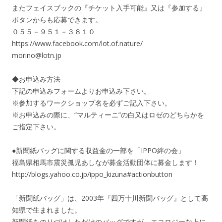
またフェイスブックの『チケット入手可能』又は『参加する』
ボタンからも応募できます。
０５５－９５１－３８１０
https://www.facebook.com/lot.of.nature/
morino@lotn.jp
◆お申込み方法
下記の申込みフォームよりお申込み下さい。
※参加するワークショップ名を必ずご記入下さい。
※お申込みの際に、“マルティーニ”の白又はロゼのどちらかを
ご指定下さい。
●新聞紙バッグに関する収益金の一部を「IPPO絆の会」
福島県相馬市震災孤児あしなが募金活動団体に募金します！
http://blogs.yahoo.co.jp/ippo_kizuna#actionbutton
「新聞紙バッグ」は、2003年『四万十川新聞バッグ』として高
知県で生まれました。
新聞紙をのりづけしただけのバッグですが、エコロジーな上に