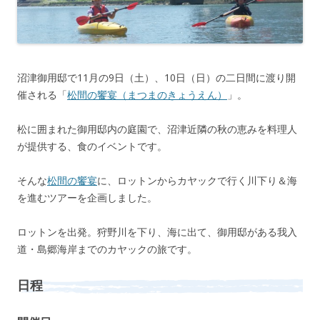
沼津御用邸で11月の9日（土）、10日（日）の二日間に渡り開
催される「
松間の饗宴（まつまのきょうえん）
」。
松に囲まれた御用邸内の庭園で、沼津近隣の秋の恵みを料理人
が提供する、食のイベントです。
そんな
松間の饗宴
に、ロットンからカヤックで行く川下り＆海
を進むツアーを企画しました。
ロットンを出発。狩野川を下り、海に出て、御用邸がある我入
道・島郷海岸までのカヤックの旅です。
日程