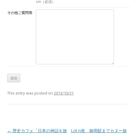
cm（必須）
その他ご質問等
This entry was posted on
2013/10/31
.
Post navigation
←
歴史カフェ「日本の神話を旅
Lot.n発 御用邸までカヌー旅