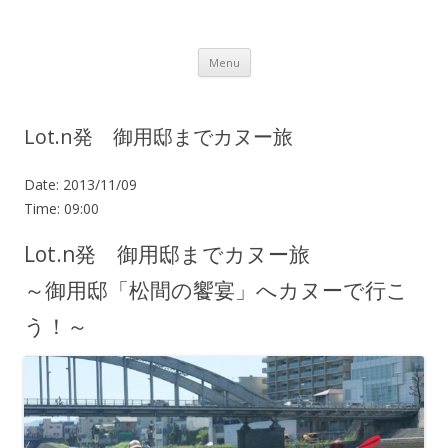
Lot.n – ロットン 沼津の魅力発信拠点
Skip to content
Menu
Lot.n発 御用邸までカヌー旅
Date:
2013/11/09
Time:
09:00
Lot.n発 御用邸までカヌー旅
～御用邸「松間の饗宴」へカヌーで行こ
う！～