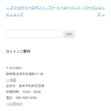
Post navigation
←
アクセサリーロザフィ・ワー
トールペイント・ワークショッ
クショップ
プ
→
検
索:
ロットンご案内
〒410-0831
静岡県沼津市市場町21-18
>>地図
定休日 基本予約対応営業
営業時間 10:00～18:00
電話 080-3687-4700
>>お問合せ