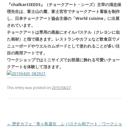
『chalkartSEEDS』（チョークアート・シーズ）主宰の清志保
理先生は、富士山の麓、富士宮市でチョークアート看板を制作
し、日本チョークアート協会主催の「World cuisine」に出展
されています。
チョークアートは専用の黒板にオイルパステル（クレヨンに似
た画材）と指で描きます。レストランやカフェなど飲食店でメ
ニューボードやウエルカムボードとして使われることが多い注
目の商用アートです。
ワークショップではミニサイズでお部屋に飾れる可愛いチョー
クアートを体験して頂きます。
This entry was posted on
2015/04/27
.
Post navigation
←
歴史カフェ「青ヶ島還住 ふ
パステル和アート・ワークショ