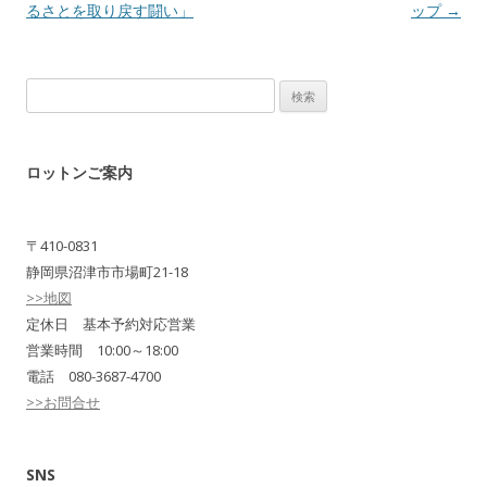
るさとを取り戻す闘い」
ップ
→
検
索:
ロットンご案内
〒410-0831
静岡県沼津市市場町21-18
>>地図
定休日 基本予約対応営業
営業時間 10:00～18:00
電話 080-3687-4700
>>お問合せ
SNS