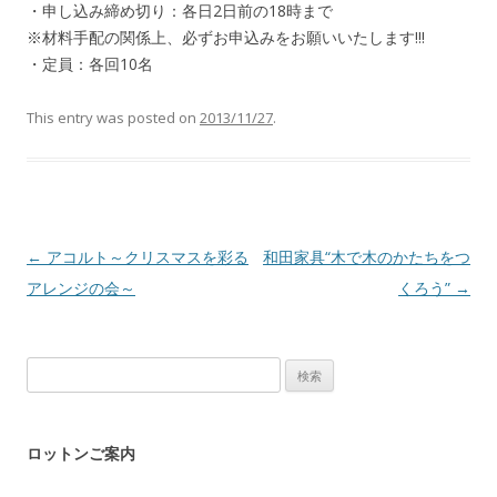
・申し込み締め切り：各日2日前の18時まで
※材料手配の関係上、必ずお申込みをお願いいたします!!!
・定員：各回10名
This entry was posted on
2013/11/27
.
Post navigation
←
アコルト～クリスマスを彩る
和田家具“木で木のかたちをつ
アレンジの会～
くろう”
→
検
索:
ロットンご案内