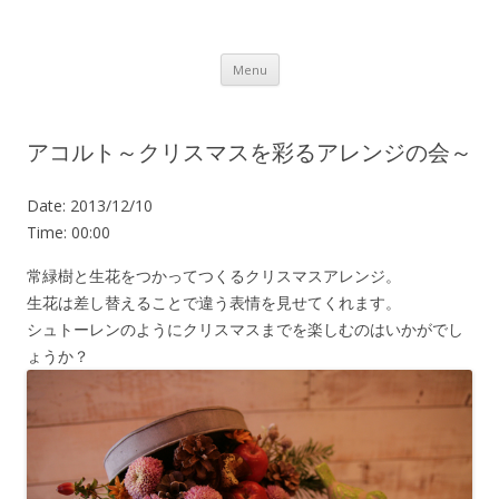
Lot.n – ロットン 沼津の魅力発信拠点
Skip to content
Menu
アコルト～クリスマスを彩るアレンジの会～
Date:
2013/12/10
Time:
00:00
常緑樹と生花をつかってつくるクリスマスアレンジ。
生花は差し替えることで違う表情を見せてくれます。
シュトーレンのようにクリスマスまでを楽しむのはいかがでし
ょうか？