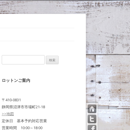
検
索:
ロットンご案内
〒410-0831
静岡県沼津市市場町21-18
>>地図
トッ
プペ
定休日 基本予約対応営業
ージ
営業時間 10:00～18:00