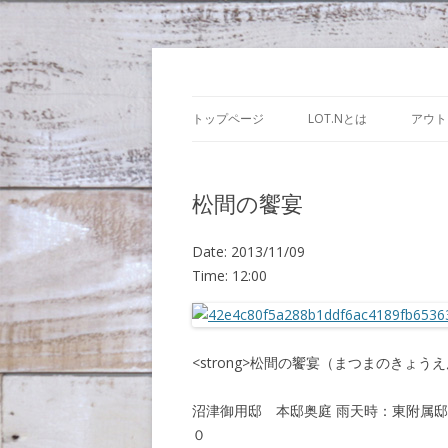
Lot.n – ロットン
トップページ
LOT.Nとは
アウト
松間の饗宴
Date:
2013/11/09
Time:
12:00
<strong>松間の饗宴（まつまのきょうえ
沼津御用邸 本邸奥庭 雨天時：東附属邸 
０