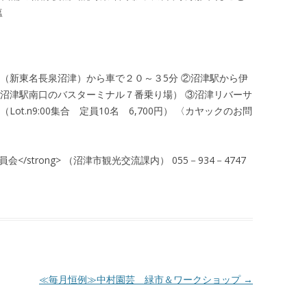
塩
（新東名長泉沼津）から車で２０～３5分 ②沼津駅から伊
（沼津駅南口のバスターミナル７番乗り場） ③沼津リバーサ
t.n9:00集合 定員10名 6,700円） 〈カヤックのお問
</strong> （沼津市観光交流課内） 055－934－4747
≪毎月恒例≫中村園芸 緑市＆ワークショップ
→