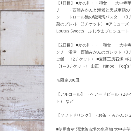
【1日目】 ■かの川・・和食 大中寺芋と
チ ・西浦みかんと海老と天城軍鶏のソ
ン トロール漁の駿河湾パスタ 〈3チケ
菜のプレ-ト〈3チケット〉 ■アミューズ
Loutus Sweets ふじやまプロシュート
【2日目】 ■かの川・・・和食 大中寺芋
ンチ 沼津 西浦みかんのガレット〈3
ご飯 〈2チケット〉 ■麦豚工房石塚 ×
〈1～3チケット〉 山正 Ninoe Toq`s
※限定300皿
【アルコール】 ・ベアードビール（2チ
ト） など
【ソフトドリンク】 ・お茶 ・みかんジ
■使用食材 沼津魚市場の水産物 大中寺芋