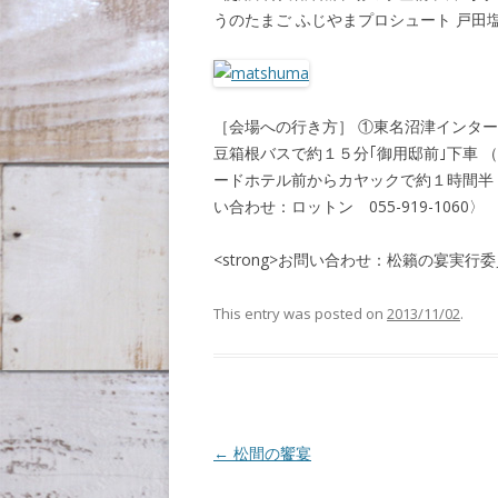
うのたまご ふじやまプロシュート 戸田
［会場への行き方］ ①東名沼津インター
豆箱根バスで約１５分｢御用邸前｣下車 
ードホテル前からカヤックで約１時間半 （Lo
い合わせ：ロットン 055-919-1060〉
<strong>お問い合わせ：松籟の宴実行委員会
This entry was posted on
2013/11/02
.
Post navigation
←
松間の饗宴