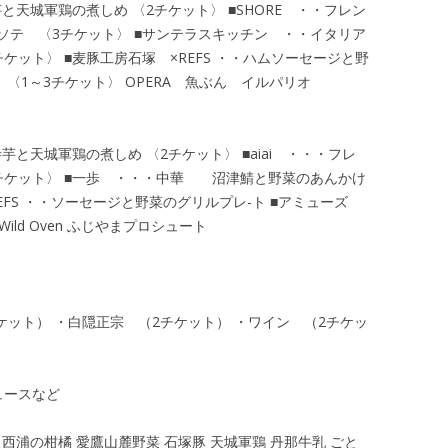
天城軍鶏の煮しめ 〈2チケット〉 ■SHORE ・・フレン
テ 〈3チケット〉 ■サンテラスキッチン ・・イタリア
ット〉 ■麦豚工房石塚 ×REFS ・・ハムソーセージと野
 〈1～3チケット〉 OPERA 魚ぶん イルパリオ
と天城軍鶏の煮しめ 〈2チケット〉 ■aiai ・・・フレ
チケット〉 ■一歩 ・・・中華 沼津鯖と野菜のあんかけ
REFS ・・ソーセージと野菜のグリルプレ-ト ■アミューズ
 Wild Oven ふじやまプロシュート
ケット） ・白隠正宗 （2チケット） ・ワイン （2チケッ
ュースなど
 西浦の柑橘 愛鷹山麓野菜 石塚豚 天城軍鶏 丹那牛乳 ごと