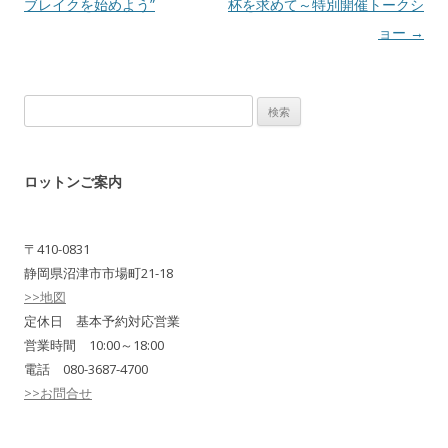
ブレイクを始めよう”
杯を求めて～特別開催トークシ
ョー
→
検
索:
ロットンご案内
〒410-0831
静岡県沼津市市場町21-18
>>地図
定休日 基本予約対応営業
営業時間 10:00～18:00
電話 080-3687-4700
>>お問合せ