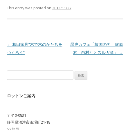
This entry was posted on
2013/11/27
.
Post navigation
←
和田家具“木で木のかたちを
歴史カフェ「救国の将 廬原
つくろう”
君 白村江とスルガ湾」
→
検
索:
ロットンご案内
〒410-0831
静岡県沼津市市場町21-18
>>地図