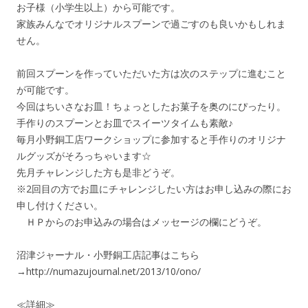
お子様（小学生以上）から可能です。
家族みんなでオリジナルスプーンで過ごすのも良いかもしれま
せん。
前回スプーンを作っていただいた方は次のステップに進むこと
が可能です。
今回はちいさなお皿！ちょっとしたお菓子を奥のにぴったり。
手作りのスプーンとお皿でスイーツタイムも素敵♪
毎月小野銅工店ワークショップに参加すると手作りのオリジナ
ルグッズがそろっちゃいます☆
先月チャレンジした方も是非どうぞ。
※2回目の方でお皿にチャレンジしたい方はお申し込みの際にお
申し付けください。
ＨＰからのお申込みの場合はメッセージの欄にどうぞ。
沼津ジャーナル・小野銅工店記事はこちら
→http://numazujournal.net/2013/10/ono/
≪詳細≫